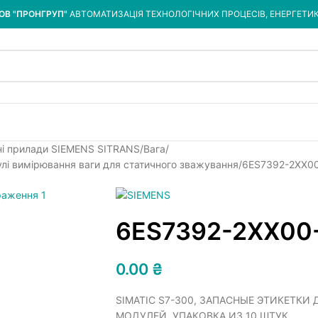
ОВ "ПРОНГРУП"
АВТОМАТИЗАЦІЯ ТЕХНОЛОГІЧНИХ ПРОЦЕСІВ, ЕНЕРГЕТИ
ні прилади SIEMENS SITRANS
Вага
улі вимірювання ваги для статичного зважування
6ES7392-2XX0
6ES7392-2XX00
0.00
₴
SIMATIC S7-300, ЗАПАСНЫЕ ЭТИКЕТКИ
МОДУЛЕЙ, УПАКОВКА ИЗ 10 ШТУК