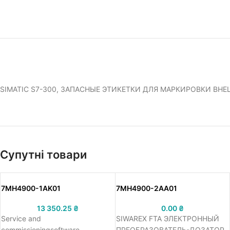
SIMATIC S7-300, ЗАПАСНЫЕ ЭТИКЕТКИ ДЛЯ МАРКИРОВКИ ВНЕ
Супутні товари
7MH4900-1AK01
7MH4900-2AA01
13 350.25
₴
0.00
₴
Service and
SIWAREX FTA ЭЛЕКТРОННЫЙ
commissioningsoftware
ПРЕОБРАЗОВАТЕЛЬ-ДОЗАТОР