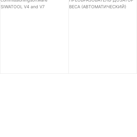
SIWATOOL V4 and V7
ВЕСА (АВТОМАТИЧЕСКИЙ)
forSIWAREX weighing modules
ДЛЯ S7-300 И ET200M., 3 X
4000 ЕДИНИЦ, ОБЛАСТЬ
ПРИМЕНЕНИЯ : БЫСТАРЯ
ДОЗИРОВКА, ЗАПОЛНЕНИЕ/
ЗАСЫПАНИЕ: AT APPLICATIONS
FOR LEGAL TRADE YOU HAVE
TO REFER TO THE ADMISSION
STANDARDS.