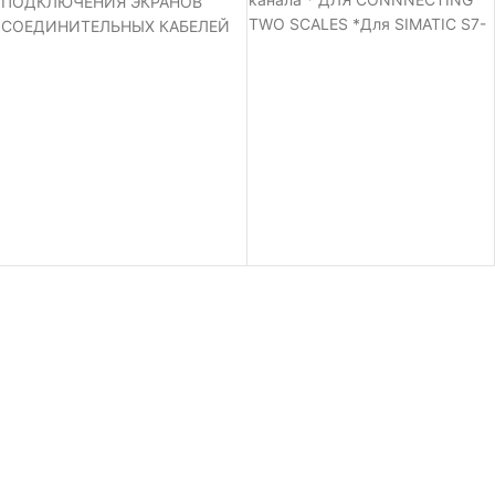
ПОДКЛЮЧЕНИЯ ЭКРАНОВ
TWO SCALES *Для SIMATIC S7-
СОЕДИНИТЕЛЬНЫХ КАБЕЛЕЙ
300 AND ET200M *
ИНТЕРФЕЙС RS-232 ДЛЯ
СВЯЗИ С PC * TTY ИНТЕРФЕЙС
ДЛЯ УДАЛЕННОГО ДИСПЛЕЯ
ПОДСОЕДИНЕНИЕ ЧЕРЕЗ
ШИННЫЙ СОЕДИНИТЕЛЬ