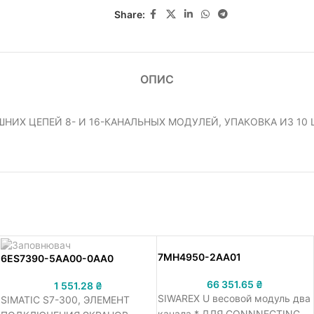
Share:
ОПИС
ШНИХ ЦЕПЕЙ 8- И 16-КАНАЛЬНЫХ МОДУЛЕЙ, УПАКОВКА ИЗ 10
7MH4950-2AA01
6ES7390-5AA00-0AA0
66 351.65
₴
1 551.28
₴
SIWAREX U весовой модуль два
SIMATIC S7-300, ЭЛЕМЕНТ
канала * ДЛЯ CONNNECTING