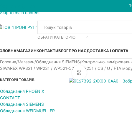
Skip to navigation
Т
Skip to main content
ОБРАТИ КАТЕГОРІЮ
ОЛОВНА
МАГАЗИН
КОНТАКТИ
БЛОГ
ПРО НАС
ДОСТАВКА І ОПЛАТА
Головна
Магазин
Обладнання SIEMENS
Контрольно-вимірюваль
SIWAREX WP321 / WP231 / WP521-522 / WP251 / CS / U / FTA мод
Увеличить
КАТЕГОРІЇ ТОВАРІВ
Обладнання PHOENIX
CONTACT
Обладнання SIEMENS
Обладнання WEIDMUELLER