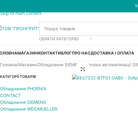
Skip to navigation
Т
Skip to main content
ОБРАТИ КАТЕГОРІЮ
ОЛОВНА
МАГАЗИН
КОНТАКТИ
БЛОГ
ПРО НАС
ДОСТАВКА І ОПЛАТА
Головна
Магазин
Обладнання SIEMENS
Техніка автоматизації S
Увеличить
КАТЕГОРІЇ ТОВАРІВ
Обладнання PHOENIX
CONTACT
Обладнання SIEMENS
Обладнання WEIDMUELLER