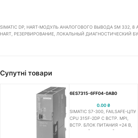
SIMATIC DP, HART-МОДУЛЬ АНАЛОГОВОГО ВЫВОДА SM 332, 8 
HART, РЕЗЕРВИРОВАНИЕ, ЛОКАЛЬНЫЙ ДИАГНОСТИЧЕСКИЙ БУФЕ
Супутні товари
6ES7315-6FF04-0AB0
0.00
₴
SIMATIC S7-300, FAILSAFE-ЦПУ
CPU 315F-2DP С ВСТР. MPI,
ВСТР. БЛОК ПИТАНИЯ =24 В,
384 КБАЙТ РАБОЧЕЙ ПАМЯТИ,