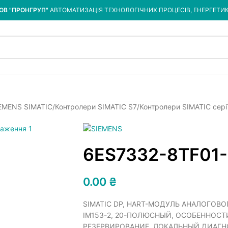
ОВ "ПРОНГРУП"
АВТОМАТИЗАЦІЯ ТЕХНОЛОГІЧНИХ ПРОЦЕСІВ, ЕНЕРГЕТИ
IEMENS SIMATIC
Контролери SIMATIC S7
Контролери SIMATIC сері
6ES7332-8TF01
0.00
₴
SIMATIC DP, HART-МОДУЛЬ АНАЛОГОВОГО
IM153-2, 20-ПОЛЮСНЫЙ, ОСОБЕННОСТ
РЕЗЕРВИРОВАНИЕ, ЛОКАЛЬНЫЙ ДИАГНО