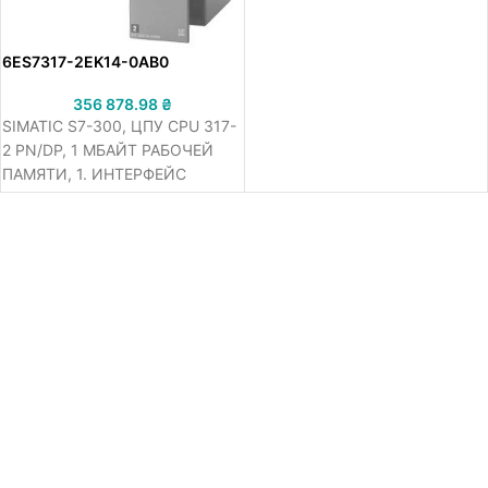
ШИРИНА 40 ММ, 2.
ИНТЕРФЕЙС DP-
MASTER/SLAVE, ДЛЯ РАБОТЫ
6ES7317-2EK14-0AB0
НЕОБХОДИМА КАРТА ПАМЯТИ
MICRO MEMORY CARD
356 878.98
₴
SIMATIC S7-300, ЦПУ CPU 317-
2 PN/DP, 1 МБАЙТ РАБОЧЕЙ
ПАМЯТИ, 1. ИНТЕРФЕЙС
MPI/DP 12 МБИТ/С, 2.
ИНТЕРФЕЙС ETHERNET
PROFINET, С 2Х-ПОРТОВЫМ
КОММУТАТОРОМ, ДЛЯ
РАБОТЫ НЕОБХОДИМА КАРТА
ПАМЯТИ MICRO MEMORY CARD