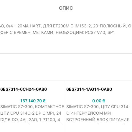
ОПИС
AO, 0/4 – 20MA HART, ДЛЯ ET200M С IM153-2, 20-ПОЛЮСНЫ
Р С ВРЕМЕН. МЕТКАМИ, НЕОБХОДИМ: PCS7 V7.0, SP1
6ES7314-6CH04-0AB0
6ES7314-1AG14-0AB0
157 140.79
₴
0.00
₴
SIMATIC S7-300, КОМПАКТНОЕ
SIMATIC S7-300, ЦПУ CPU 314
ЦПУ CPU 314C-2 DP С MPI, 24
С ИНТЕРФЕЙСОМ MPI,
DI/16 DO, 4AI, 2AO, 1 PT100, 4
ВСТРОЕННЫЙ БЛОК ПИТАНИЯ
БЫСТРЫХ СЧЁТЧИКА (60 КГЦ),
=24 В, 128 КБАЙТА РАБОЧЕЙ