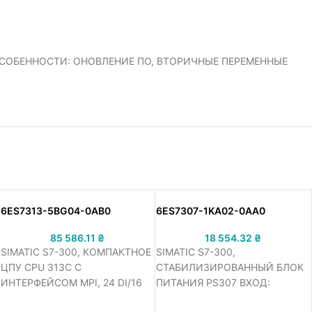
Й, ОСОБЕННОСТИ: ОНОВЛЕНИЕ ПО, ВТОРИЧНЫЕ ПЕРЕМЕННЫЕ
6ES7313-5BG04-0AB0
6ES7307-1KA02-0AA0
85 586.11
₴
18 554.32
₴
SIMATIC S7-300, КОМПАКТНОЕ
SIMATIC S7-300,
ЦПУ CPU 313C С
СТАБИЛИЗИРОВАННЫЙ БЛОК
ИНТЕРФЕЙСОМ MPI, 24 DI/16
ПИТАНИЯ PS307 ВХОД:
DO, 4AI, 2AO, 1 PT100, 3
~120/230 В, ВЫХОД: =24 В/10 A