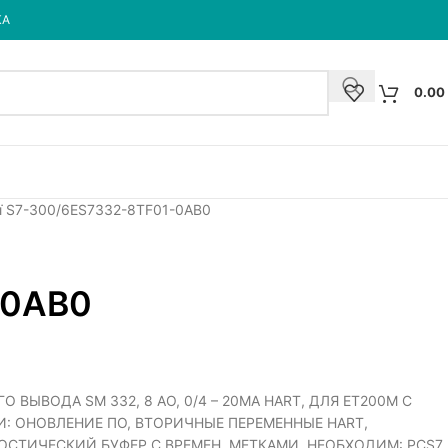
КА
0.00
ї S7-300
6ES7332-8TF01-0AB0
-0AB0
 ВЫВОДА SM 332, 8 AO, 0/4 – 20MA HART, ДЛЯ ET200M С
И: ОНОВЛЕНИЕ ПО, ВТОРИЧНЫЕ ПЕРЕМЕННЫЕ HART,
СТИЧЕСКИЙ БУФЕР С ВРЕМЕН. МЕТКАМИ, НЕОБХОДИМ: PCS7