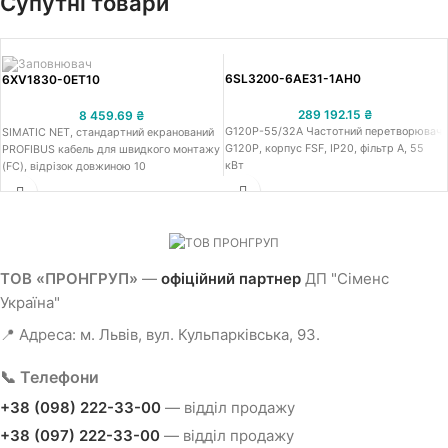
Супутні товари
6SL3200-6AE31-1AH0
6XV1830-0ET10
289 192.15
₴
8 459.69
₴
G120P-55/32A Частотний перетворювач
SIMATIC NET, стандартний екранований
G120P, корпус FSF, IP20, фільтр A, 55
PROFIBUS кабель для швидкого монтажу
кВт
(FC), відрізок довжиною 10
ТОВ «ПРОНГРУП»
—
офіційний партнер
ДП "Сіменс
Україна"
📍 Адреса: м. Львів, вул. Кульпарківська, 93.
📞 Телефони
+38 (098) 222-33-00
— відділ продажу
+38 (097) 222-33-00
— відділ продажу