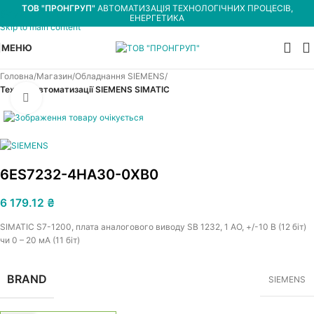
ТОВ "ПРОНГРУП"
АВТОМАТИЗАЦІЯ ТЕХНОЛОГІЧНИХ ПРОЦЕСІВ,
Skip to navigation
ЕНЕРГЕТИКА
Skip to main content
МЕНЮ
Головна
Магазин
Обладнання SIEMENS
Техніка автоматизації SIEMENS SIMATIC
Увеличить
6ES7232-4HA30-0XB0
6 179.12
₴
SIMATIC S7-1200, плата аналогового виводу SB 1232, 1 AO, +/-10 В (12 біт)
чи 0 – 20 мА (11 біт)
BRAND
SIEMENS