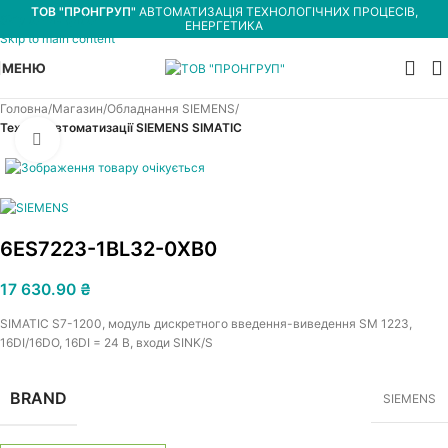
ТОВ "ПРОНГРУП"
АВТОМАТИЗАЦІЯ ТЕХНОЛОГІЧНИХ ПРОЦЕСІВ,
Skip to navigation
ЕНЕРГЕТИКА
Skip to main content
МЕНЮ
Головна
Магазин
Обладнання SIEMENS
Техніка автоматизації SIEMENS SIMATIC
Увеличить
6ES7223-1BL32-0XB0
17 630.90
₴
SIMATIC S7-1200, модуль дискретного введення-виведення SM 1223,
16DI/16DO, 16DI = 24 В, входи SINK/S
BRAND
SIEMENS