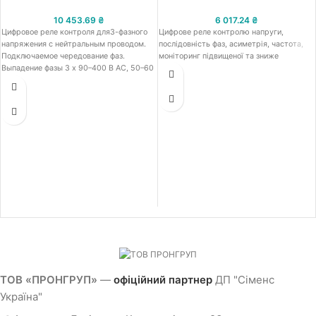
10 453.69
₴
6 017.24
₴
Цифровое реле контроля для3-фазного
Цифрове реле контролю напруги,
напряжения с нейтральным проводом.
послідовність фаз, асиметрія, частота,
Подключаемое чередование фаз.
моніторинг підвищеної та зниже
Выпадение фазы 3 x 90–400 В AC, 50–60
Гц. Пониженное напряжение и
перенапряжение 90–400 В. Гистерезис 1–
20 В по 0–20 с для Umin и Umax 1 Вт для
Umin 1 Вт для Umax. Винтовой зажим.
Продукт-преемник для 3UG3042-1BP50
ТОВ «ПРОНГРУП»
—
офіційний партнер
ДП "Сіменс
Україна"