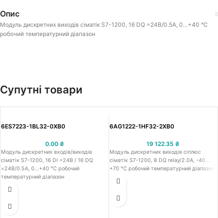
Опис
Модуль дискретних виходів сіматік S7-1200, 16 DQ =24В/0.5А, 0…+40 °C
робочий температурний діапазон
Супутні товари
6ES7223-1BL32-0XB0
6AG1222-1HF32-2XB0
0.00
₴
19 122.35
₴
Модуль дискретних входів/виходів
Модуль дискретних виходів сіплюс
сіматік S7-1200, 16 DI =24В / 16 DQ
сіматік S7-1200, 8 DQ relay/2.0А, -40…
=24В/0.5А, 0…+40 °C робочий
+70 °C робочий температурний діапазон
температурний діапазон