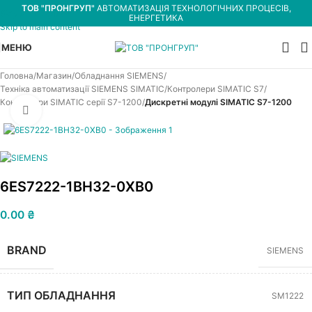
ТОВ "ПРОНГРУП"
АВТОМАТИЗАЦІЯ ТЕХНОЛОГІЧНИХ ПРОЦЕСІВ,
Skip to navigation
ЕНЕРГЕТИКА
Skip to main content
МЕНЮ
Головна
Магазин
Обладнання SIEMENS
Техніка автоматизації SIEMENS SIMATIC
Контролери SIMATIC S7
Контролери SIMATIC серії S7-1200
Дискретні модулі SIMATIC S7-1200
Увеличить
6ES7222-1BH32-0XB0
0.00
₴
BRAND
SIEMENS
ТИП ОБЛАДНАННЯ
SM1222