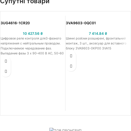
Супутні товари
3UG4616-1CR20
3VA9603-0QC01
10 427.56
₴
7 414.84
₴
Цифровое реле контроля для3-фазного
Шинні роз’єми розширені, фронтальний
напряжения с нейтральным проводом.
монтаж, 3 шт., аксесуар для вставного
Подключаемое чередование фаз.
блоку 3VA9603-0KP00 3VA15
Выпадение фазы 3 x 90–400 В AC, 50–60
Гц. Пониженное напряжение и
перенапряжение 90–400 В. Гистерезис 1–
20 В по 0–20 с для Umin и Umax 1 Вт для
Umin 1 Вт для Umax. Винтовой зажим.
Продукт-преемник для 3UG3042-1BP50