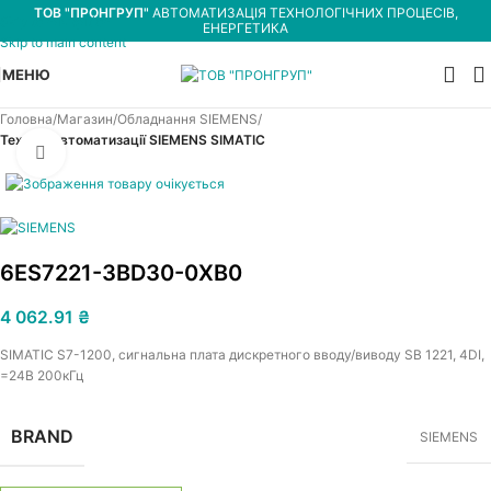
ТОВ "ПРОНГРУП"
АВТОМАТИЗАЦІЯ ТЕХНОЛОГІЧНИХ ПРОЦЕСІВ,
Skip to navigation
ЕНЕРГЕТИКА
Skip to main content
МЕНЮ
Головна
Магазин
Обладнання SIEMENS
Техніка автоматизації SIEMENS SIMATIC
Увеличить
6ES7221-3BD30-0XB0
4 062.91
₴
SIMATIC S7-1200, сигнальна плата дискретного вводу/виводу SB 1221, 4DI,
=24В 200кГц
BRAND
SIEMENS