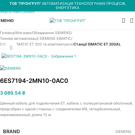
ТОВ "ПРОНГРУП"
АВТОМАТИЗАЦІЯ ТЕХНОЛОГІЧНИХ ПРОЦЕСІВ,
Skip to navigation
ЕНЕРГЕТИКА
Skip to main content
МЕНЮ
Головна
Магазин
Обладнання SIEMENS
Техніка автоматизації SIEMENS SIMATIC
Станції SIMATIC ET 200 та комплектуючі
Станції SIMATIC ET 200AL
Увеличить
6ES7194-2MN10-0AC0
3 689.54
₴
Шинный кабель для подключения ET, кабель с полиуретановой оболочкой,
предсобран с одной стороны с соединителем M8, четырёхжильный,
экранированный, длина 10 м
BRAND
SIEMENS