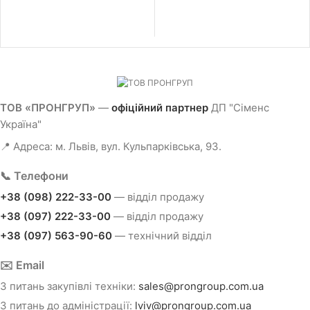
для портів 1 та 6; габарит (Д х Ш х В):
100.00 x 117.00 x 75.00 мм
ТОВ «ПРОНГРУП»
—
офіційний партнер
ДП "Сіменс
Україна"
📍 Адреса: м. Львів, вул. Кульпарківська, 93.
📞 Телефони
+38 (098) 222-33-00
— відділ продажу
+38 (097) 222-33-00
— відділ продажу
+38 (097) 563-90-60
— технічний відділ
✉️ Email
З питань закупівлі техніки:
sales@prongroup.com.ua
З питань до адміністрації:
lviv@prongroup.com.ua