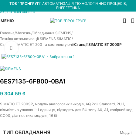
ТОВ "ПРОНГРУП"
АВТОМАТИЗАЦІЯ ТЕХНОЛОГІЧНИХ ПРОЦЕСІВ,
Skip to navigation
ЕНЕРГЕТИКА
Skip to main content
МЕНЮ
Головна
Магазин
Обладнання SIEMENS
Техніка автоматизації SIEMENS SIMATIC
Станції SIMATIC ET 200 та комплектуючі
Станції SIMATIC ET 200SP
Увеличить
6ES7135-6FB00-0BA1
9 304.59
₴
SIMATIC ET 200SP, модуль аналогових виходів, AQ 2xU Standard, PU 1,
кількість в упаковці: 1 одиниця, підходить для BU типу A0, A1, колірний код
CC00, діагностика модуля, 16 біт
ТИП ОБЛАДНАННЯ
Модулі