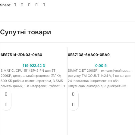
Share:
Супутні товари
6ES7514-2DN03-0AB0
6ES7138-6AA00-0BA0
119 922.42
₴
0.00
₴
SIMATIC, CPU 1514SP-2 PN для ET
SIMATIC ET 200SP, технологічний модуль
200SP, центральний процесор (ПЛК);
рахунку TM COUNT 1x24 V, 1 канал для
600 КБ робоча память програм, 3.5МБ
24-вольтових інкрементних або
память даних; 1-й інтерфейс: Profinet IRT
імпульсних енкодерів, 3 дискретних
з 2-х портовим комутатором, 2-й
входи (DI), 2 дискретних виходи (DQ),
інтерфейс: Profinet RT; час обробки
для установки на базовий блок BU типу
процесором: 6 нс для бітових операцій, 7
A0, кількість в упаковці 1 штука
нс для операцій з словами, 9 нс для
арифметики з фіксованою комою, 37 нс
для арифметики з плаваючою комою;
включно з серверним модулем
(6ES7193-6PA00-0AA0), потрібна картка
памяті Сіматік: потрібний адаптер шини