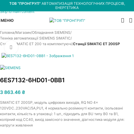
ТОВ "ПРОНГРУП"
АВТОМАТИЗАЦІЯ ТЕХНОЛОГІЧНИХ ПРОЦЕСІВ,
Skip to navigation
ЕНЕРГЕТИКА
Skip to main content
МЕНЮ
Головна
Магазин
Обладнання SIEMENS
Техніка автоматизації SIEMENS SIMATIC
Станції SIMATIC ET 200 та комплектуючі
Станції SIMATIC ET 200SP
Увеличить
6ES7132-6HD01-0BB1
3 863.46
₴
SIMATIC ET 200SP, модуль цифрових виходів, RQ NO 4x
120VDC..230VAC/5A,PU1, 4 нормально розімкнуті контакти, ізольовані
контакти, кількість в упаковці: 1 шт., підходить для BU типу B0 та B1,
колірний код CC40, вихід замісного значення, діагностика модуля для:
напруги живлення