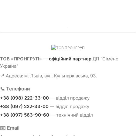
включно з серверним модулем
включно з серверним модулем
(6ES7193-6PA00-0AA0), потрібна картка
(6ES7193-6PA00-0AA0), потрібна картка
памяті Сіматік: потрібний адаптер шини
памяті Сіматік: потрібний адаптер шини
для портів 1 та 7; габарит (Д х Ш х В):
для портів 1 та 5; габарит (Д х Ш х В):
100.00 x 117.00 x 75.00 мм
100.00 x 117.00 x 75.00 мм; не
постачається, заміна на: 6ES7512-1DK01-
0AB0
ТОВ «ПРОНГРУП»
—
офіційний партнер
ДП "Сіменс
Україна"
📍 Адреса: м. Львів, вул. Кульпарківська, 93.
📞 Телефони
+38 (098) 222-33-00
— відділ продажу
+38 (097) 222-33-00
— відділ продажу
+38 (097) 563-90-60
— технічний відділ
✉️ Email