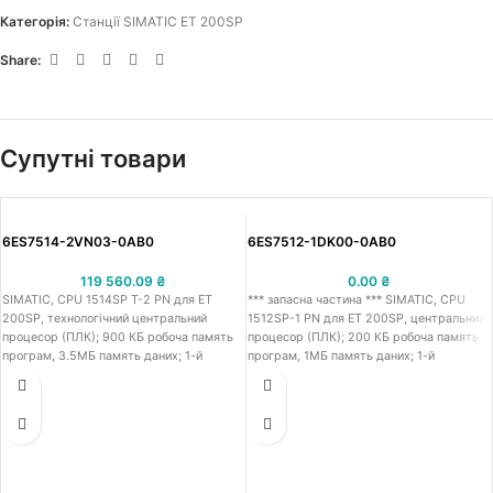
Категорія:
Станції SIMATIC ET 200SP
Share:
Супутні товари
6ES7514-2VN03-0AB0
6ES7512-1DK00-0AB0
119 560.09
₴
0.00
₴
SIMATIC, CPU 1514SP T-2 PN для ET
*** запасна частина *** SIMATIC, CPU
200SP, технологічний центральний
1512SP-1 PN для ET 200SP, центральний
процесор (ПЛК); 900 КБ робоча память
процесор (ПЛК); 200 КБ робоча память
програм, 3.5МБ память даних; 1-й
програм, 1МБ память даних; 1-й
інтерфейс: Profinet IRT з 2-х портовим
інтерфейс: Profinet IRT з 3-х портовим
комутатором, 2-й інтерфейс: Profinet RT;
комутатором, 2-й інтерфейс: відсутній;
час обробки процесором: 6 нс для
час обробки процесором: 48 нс для
бітових операцій, 7 нс для операцій з
бітових операцій, 58 нс для операцій з
словами, 9 нс для арифметики з
словами, 77 нс для арифметики з
фіксованою комою, 37 нс для
фіксованою комою, 307 нс для
арифметики з плаваючою комою;
арифметики з плаваючою комою;