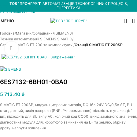
ТОВ "ПРОНГРУП"
АВТОМАТИЗАЦІЯ ТЕХНОЛОГІЧНИХ ПРОЦЕСІВ,
Skip to navigation
ЕНЕРГЕТИКА
Skip to main content
МЕНЮ
Головна
Магазин
Обладнання SIEMENS
Техніка автоматизації SIEMENS SIMATIC
Станції SIMATIC ET 200 та комплектуючі
Станції SIMATIC ET 200SP
Увеличить
6ES7132-6BH01-0BA0
5 713.40
₴
SIMATIC ET 200SP, модуль цифрових виходів, DQ 16x 24V DC/0,5A ST, PU 1,
стандартний, вихід джерела (PNP, P-перемикання), кількість в упаковці: 1
шт., підходить для BU типу A0, колірний код CC00, вихід замісного значення,
діагностика модуля для: короткого замикання на L+ та землю, обриву
дроту, напруги живлення