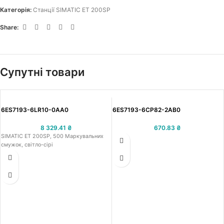
Категорія:
Станції SIMATIC ET 200SP
Share:
Супутні товари
6ES7193-6LR10-0AA0
6ES7193-6CP82-2AB0
8 329.41
₴
670.83
₴
SIMATIC ET 200SP, 500 Маркувальних
смужок, світло-сірі