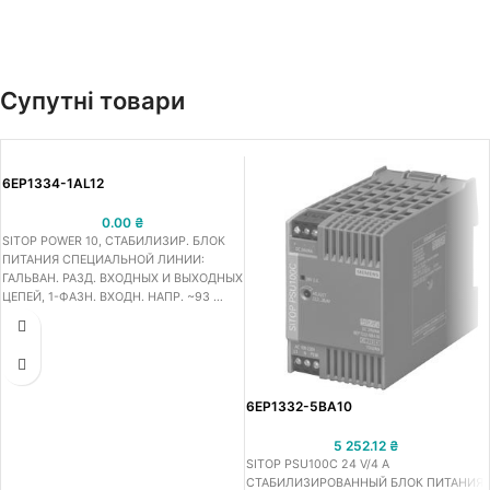
Супутні товари
6EP1334-1AL12
0.00
₴
SITOP POWER 10, СТАБИЛИЗИР. БЛОК
ПИТАНИЯ СПЕЦИАЛЬНОЙ ЛИНИИ:
ГАЛЬВАН. РАЗД. ВХОДНЫХ И ВЫХОДНЫХ
ЦЕПЕЙ, 1-ФАЗН. ВХОДН. НАПР. ~93 …
132/ 187 … 264 В, 47 … 63 ГЦ, ВЫХОД
=24 В/ 10 A, ЗАЩИТА НАГРУЗКИ ОТ
ПЕРЕНАПРЯЖ. И КЗ
6EP1332-5BA10
5 252.12
₴
SITOP PSU100C 24 V/4 A
СТАБИЛИЗИРОВАННЫЙ БЛОК ПИТАНИЯ,