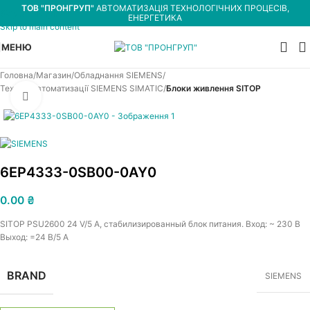
ТОВ "ПРОНГРУП"
АВТОМАТИЗАЦІЯ ТЕХНОЛОГІЧНИХ ПРОЦЕСІВ,
Skip to navigation
ЕНЕРГЕТИКА
Skip to main content
МЕНЮ
Головна
Магазин
Обладнання SIEMENS
Техніка автоматизації SIEMENS SIMATIC
Блоки живлення SITOP
Увеличить
6EP4333-0SB00-0AY0
0.00
₴
SITOP PSU2600 24 V/5 A, стабилизированный блок питания. Вход: ~ 230 В
Выход: =24 В/5 A
BRAND
SIEMENS