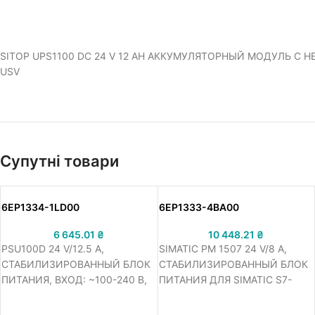
SITOP UPS1100 DC 24 V 12 AH АККУМУЛЯТОРНЫЙ МОДУЛЬ 
USV
Супутні товари
6EP1334-1LD00
6EP1333-4BA00
6 645.01
₴
10 448.21
₴
PSU100D 24 V/12.5 A,
SIMATIC PM 1507 24 V/8 A,
СТАБИЛИЗИРОВАННЫЙ БЛОК
СТАБИЛИЗИРОВАННЫЙ БЛОК
ПИТАНИЯ, ВХОД: ~100-240 В,
ПИТАНИЯ ДЛЯ SIMATIC S7-
ВЫХОД: =24 В/12.5 A
1500. ВХОД: ~120/230 В,
ВЫХОД: =24 В/8 A