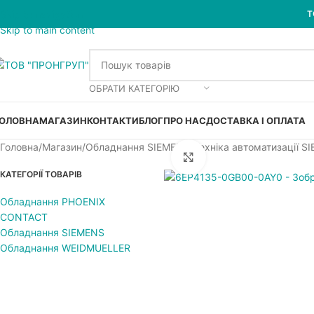
Skip to navigation
Т
Skip to main content
ОБРАТИ КАТЕГОРІЮ
ОЛОВНА
МАГАЗИН
КОНТАКТИ
БЛОГ
ПРО НАС
ДОСТАВКА І ОПЛАТА
Головна
Магазин
Обладнання SIEMENS
Техніка автоматизації S
Увеличить
КАТЕГОРІЇ ТОВАРІВ
Обладнання PHOENIX
CONTACT
Обладнання SIEMENS
Обладнання WEIDMUELLER