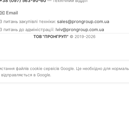
+38 (097) 563-90-60
— технічний відділ
✉️ Email
З питань закупівлі техніки:
sales@prongroup.com.ua
З питань до адміністрації:
lviv@prongroup.com.ua
ТОВ "ПРОНГРУП"
© 2019-2026
тання файлів cookie сервісів Google. Це необхідно для нормаль
 відправляється в Google.