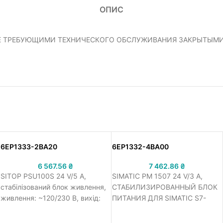
ОПИС
С НЕ ТРЕБУЮЩИМИ ТЕХНИЧЕСКОГО ОБСЛУЖИВАНИЯ ЗАКРЫТЫМ
6EP1333-2BA20
6EP1332-4BA00
6 567.56
₴
7 462.86
₴
SITOP PSU100S 24 V/5 A,
SIMATIC PM 1507 24 V/3 A,
стабілізований блок живлення,
СТАБИЛИЗИРОВАННЫЙ БЛОК
живлення: ~120/230 В, вихід:
ПИТАНИЯ ДЛЯ SIMATIC S7-
=24 В/5 A
1500. ВХОД: ~120/230 В,
ВЫХОД: =24 В/3 A