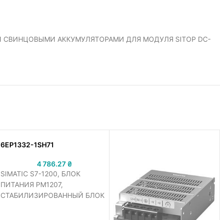
И СВИНЦОВЫМИ АККУМУЛЯТОРАМИ ДЛЯ МОДУЛЯ SITOP DC-
6EP1332-1SH71
4 786.27
₴
SIMATIC S7-1200, БЛОК
ПИТАНИЯ PM1207,
СТАБИЛИЗИРОВАННЫЙ БЛОК
ПИТАНИЯ, ВХОД: ~120/230 В,
ВЫХОД: =24 В/2,5 A