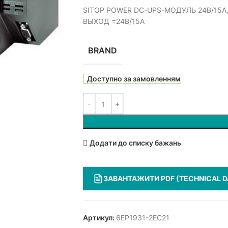
SITOP POWER DC-UPS-МОДУЛЬ 24В/15А
ВЫХОД =24В/15А
BRAND
Доступно за замовленням
Додати до списку бажань
ЗАВАНТАЖИТИ PDF (TECHNICAL D
Артикул:
6EP1931-2EC21