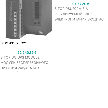
9 057.20
₴
SITOP PSU200M 5 A
РЕГУЛИРУЕМЫЙ БЛОК
ЭЛЕКТРОПИТАНИЯ ВХОД: AC
120/230-500 В ВЫХОД: DC 24
В/5 A
6EP1931-2FC21
22 240.19
₴
SITOP DC UPS MODULE,
МОДУЛЬ БЕСПЕРЕБОЙНОГО
ПИТАНИЯ 24В/40А БЕЗ
ИНТЕРФЕЙСА, ВХОД: =24 В /
42,6A, ВЫХОД: =24 В / 40A