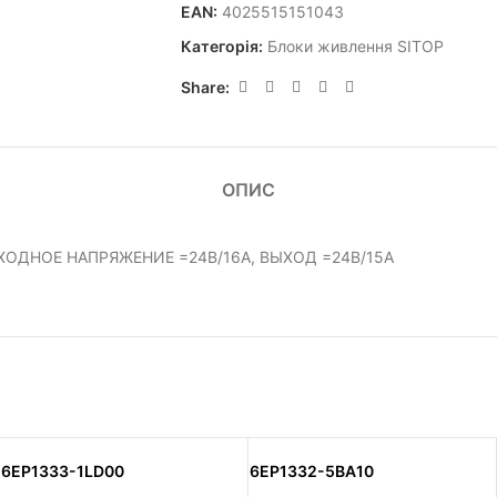
EAN:
4025515151043
Категорія:
Блоки живлення SITOP
Share:
ОПИС
ХОДНОЕ НАПРЯЖЕНИЕ =24В/16А, ВЫХОД =24В/15А
6EP1333-1LD00
6EP1332-5BA10