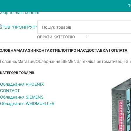
Skip to navigation
Т
Skip to main content
ОБРАТИ КАТЕГОРІЮ
ОЛОВНА
МАГАЗИН
КОНТАКТИ
БЛОГ
ПРО НАС
ДОСТАВКА І ОПЛАТА
Головна
Магазин
Обладнання SIEMENS
Техніка автоматизації S
КАТЕГОРІЇ ТОВАРІВ
Обладнання PHOENIX
CONTACT
Обладнання SIEMENS
Обладнання WEIDMUELLER