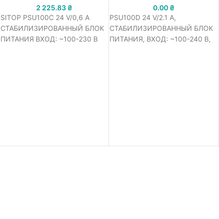
2 225.83
₴
0.00
₴
SITOP PSU100C 24 V/0,6 A
PSU100D 24 V/2.1 A,
СТАБИЛИЗИРОВАННЫЙ БЛОК
СТАБИЛИЗИРОВАННЫЙ БЛОК
ПИТАНИЯ ВХОД: ~100-230 В
ПИТАНИЯ, ВХОД: ~100-240 В,
ВЫХОД: =24 В/0,6 A
ВЫХОД: =24 В/2.1 A