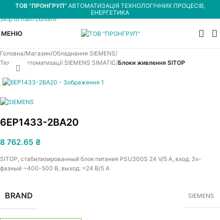
ТОВ "ПРОНГРУП"
АВТОМАТИЗАЦІЯ ТЕХНОЛОГІЧНИХ ПРОЦЕСІВ,
Skip to navigation
ЕНЕРГЕТИКА
Skip to main content
МЕНЮ
Головна
Магазин
Обладнання SIEMENS
Техніка автоматизації SIEMENS SIMATIC
Блоки живлення SITOP
Увеличить
6EP1433-2BA20
8 762.65
₴
SITOP, стабилизированный блок питания PSU300S 24 V/5 A, вход: 3х-
фазный ~400-500 В, выход: =24 В/5 А
BRAND
SIEMENS