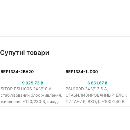
Супутні товари
6EP1334-2BA20
6EP1334-1LD00
9 925.73
₴
6 661.67
₴
SITOP PSU100S 24 V/10 A,
PSU100D 24 V/12.5 A,
стабілізований блок живлення,
СТАБИЛИЗИРОВАННЫЙ БЛОК
живлення: ~120/230 В, вихід:
ПИТАНИЯ, ВХОД: ~100-240 В,
=24 В/10 A
ВЫХОД: =24 В/12.5 A