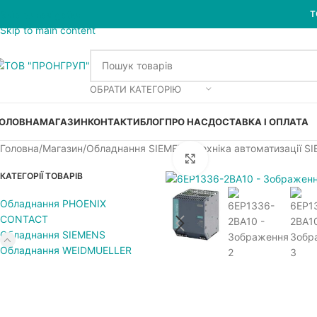
Skip to navigation
Т
Skip to main content
ОБРАТИ КАТЕГОРІЮ
ОЛОВНА
МАГАЗИН
КОНТАКТИ
БЛОГ
ПРО НАС
ДОСТАВКА І ОПЛАТА
Головна
Магазин
Обладнання SIEMENS
Техніка автоматизації S
Увеличить
КАТЕГОРІЇ ТОВАРІВ
Обладнання PHOENIX
CONTACT
Обладнання SIEMENS
Обладнання WEIDMUELLER