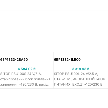
6EP1333-2BA20
6EP1332-1LB00
6 584.02
₴
3 318.93
₴
SITOP PSU100S 24 V/5 A,
SITOP PSU100L 24 V/2.5 A,
стабілізований блок живлення,
СТАБИЛИЗИРОВАННЫЙ БЛОК
живлення: ~120/230 В, вихід:
ПИТАНИЯ, ВХОД: ~120/230 В,
=24 В/5 A
ВЫХОД: =24 В/2,5 A