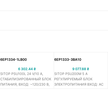
6EP1334-1LB00
6EP1333-3BA10
6 302.44
₴
9 077.88
₴
SITOP PSU100L 24 V/10 A,
SITOP PSU200M 5 A
СТАБИЛИЗИРОВАННЫЙ БЛОК
РЕГУЛИРУЕМЫЙ БЛОК
ПИТАНИЯ, ВХОД: ~120/230 В,
ЭЛЕКТРОПИТАНИЯ ВХОД: AC
ВЫХОД: =24 В/10 A
120/230-500 В ВЫХОД: DC 24
В/5 A