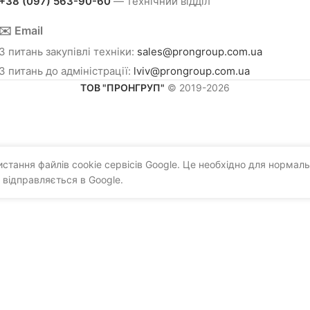
+38 (097) 563-90-60
— технічний відділ
✉️ Email
З питань закупівлі техніки:
sales@prongroup.com.ua
З питань до адміністрації:
lviv@prongroup.com.ua
ТОВ "ПРОНГРУП"
© 2019-2026
тання файлів cookie сервісів Google. Це необхідно для нормаль
 відправляється в Google.