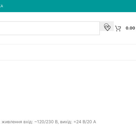
КА
0.00
 живлення вхід: ~120/230 В, вихід: =24 В/20 A