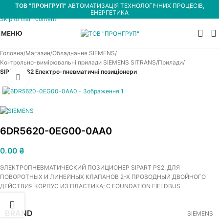
ТОВ "ПРОНГРУП"
АВТОМАТИЗАЦІЯ ТЕХНОЛОГІЧНИХ ПРОЦЕСІВ,
Skip to navigation
ЕНЕРГЕТИКА
Skip to main content
МЕНЮ
Головна
Магазин
Обладнання SIEMENS
Контрольно-вимірювальні прилади SIEMENS SITRANS
Прилади
SIPART PS2 Електро-пневматичні позиціонери
Увеличить
6DR5620-0EG00-0AA0
0.00
₴
ЭЛЕКТРОПНЕВМАТИЧЕСКИЙ ПОЗИЦИОНЕР SIPART PS2, ДЛЯ
ПОВОРОТНЫХ И ЛИНЕЙНЫХ КЛАПАНОВ 2-Х ПРОВОДНЫЙ ДВОЙНОГО
ДЕЙСТВИЯ КОРПУС ИЗ ПЛАСТИКА; С FOUNDATION FIELDBUS
BRAND
SIEMENS