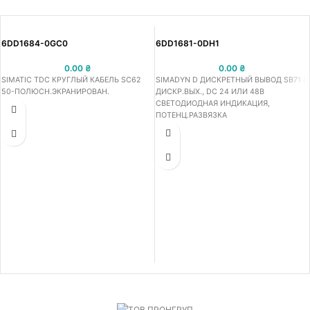
6DD1684-0GC0
6DD1681-0DH1
0.00
₴
0.00
₴
SIMATIC TDC КРУГЛЫЙ КАБЕЛЬ SC62
SIMADYN D ДИСКРЕТНЫЙ ВЫВОД SB71 8
50-ПОЛЮСН.ЭКРАНИРОВАН.
ДИСКР.ВЫХ., DC 24 ИЛИ 48В
СВЕТОДИОДНАЯ ИНДИКАЦИЯ,
ПОТЕНЦ.РАЗВЯЗКА