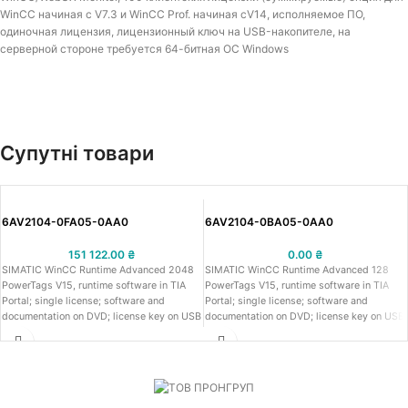
WinCC начиная с V7.3 и WinCC Prof. начиная сV14, исполняемое ПО,
одиночная лицензия, лицензионный ключ на USB-накопителе, на
серверной стороне требуется 64-битная ОС Windows
Супутні товари
6AV2104-0FA05-0AA0
6AV2104-0BA05-0AA0
151 122.00
₴
0.00
₴
SIMATIC WinCC Runtime Advanced 2048
SIMATIC WinCC Runtime Advanced 128
PowerTags V15, runtime software in TIA
PowerTags V15, runtime software in TIA
Portal; single license; software and
Portal; single license; software and
documentation on DVD; license key on USB
documentation on DVD; license key on USB
stick; class A; 6 languages:
stick; class A; 6 languages:
GE,EN,IT,FR,ES,ZN; executable under
GE,EN,IT,FR,ES,ZN; executable under
Windows 7 (32 bit, 64 bit), Windows
Windows 7 (32 bit, 64 bit), Windows
8.1/10 (64 bit), WinSrv 2008 R2/2012
8.1/10 (64 bit), WinSrv 2008 R2/2012
R2/2016 (64 bit)
R2/2016 (64 bit)