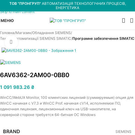
ТОВ "ПРОНГРУП"
АВТОМАТИЗАЦІЯ ТЕХНОЛОГІЧНИХ ПРОЦЕСІВ,
Skip to navigation
ЕНЕРГЕТИКА
Skip to main content
МЕНЮ
Головна
Магазин
Обладнання SIEMENS
Техніка автоматизації SIEMENS SIMATIC
Програмне забезпечення SIMATIC
Увеличить
6AV6362-2AM00-0BB0
1 091 983.26
₴
WinCC/WebUX Monitor, 100 клиентских лицензий (суммируемые) опция для
WinCC начиная с V7.3 и WinCC Prof. начиная сV14, исполняемое ПО,
одиночная лицензия, лицензионный ключ на USB-накопителе, на
серверной стороне требуется 64-битная ОС Windows
BRAND
SIEMENS