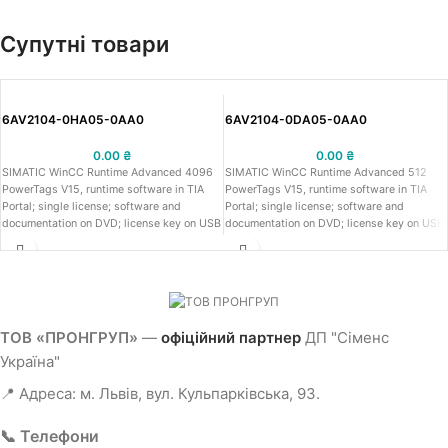
Супутні товари
6AV2104-0HA05-0AA0
6AV2104-0DA05-0AA0
0.00
₴
0.00
₴
SIMATIC WinCC Runtime Advanced 4096
SIMATIC WinCC Runtime Advanced 512
PowerTags V15, runtime software in TIA
PowerTags V15, runtime software in TIA
Portal; single license; software and
Portal; single license; software and
documentation on DVD; license key on USB
documentation on DVD; license key on USB
stick; class A; 6 languages:
stick; class A; 6 languages:
GE,EN,IT,FR,ES,ZN; executable under
GE,EN,IT,FR,ES,ZN; executable under
Windows 7 (32 bit, 64 bit), Windows
Windows 7 (32 bit, 64 bit), Windows
8.1/10 (64 bit), WinSrv 2008 R2/2012
8.1/10 (64 bit), WinSrv 2008 R2/2012
R2/2016 (64 bit)
R2/2016 (64 bit)
ТОВ «ПРОНГРУП»
—
офіційний партнер
ДП "Сіменс
Україна"
📍 Адреса: м. Львів, вул. Кульпарківська, 93.
📞 Телефони