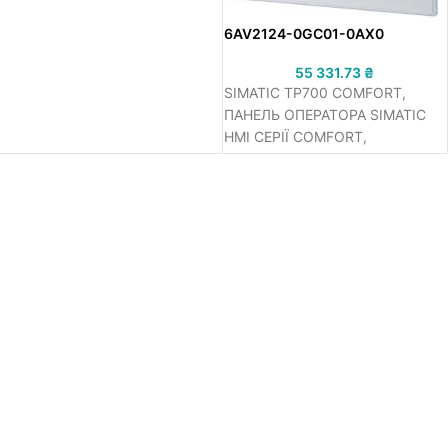
MIL. COLORS, PROFINET
INTERFACE, MPI/PROFIBUS DP
6AV2124-0GC01-0AX0
INTERFACE, 24 MB USER
MEMORY, WEC 2013
55 331.73
₴
CONFIGURABLE FROM WINCC
SIMATIC TP700 COMFORT,
COMFORT V14 SP1 WITH HSP
ПАНЕЛЬ ОПЕРАТОРА SIMATIC
HMI СЕРІЇ COMFORT,
СЕНСОРНЕ УПРАВЛІННЯ, 7
ШИРОКОФОРМАТНИЙ TFT-
ДІСПЛЕЙ (16 МЛН. КОЛЬОРІВ),
ІНТЕРФЕЙСИ PROFINET І
MPI/PROFIBUS DP, 12 МБ
ПАМ'ЯТІ КОРИСТУВАЧА,
WINDOWS CE 6.0, НАСТРОЙКА
В WINCC COMFORT V11