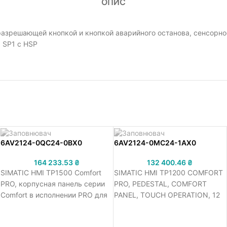
ОПИС
разрешающей кнопкой и кнопкой аварийного останова, сенсорн
3 SP1 с HSP
6AV2124-0QC24-0BX0
6AV2124-0MC24-1AX0
164 233.53
₴
132 400.46
₴
SIMATIC HMI TP1500 Comfort
SIMATIC HMI TP1200 COMFORT
PRO, корпусная панель серии
PRO, PEDESTAL, COMFORT
Comfort в исполнении PRO для
PANEL, TOUCH OPERATION, 12
подвесного монтажа с
WIDESCREEN-TFT-DISPLAY, 16
модулем расширения,
MIL. COLORS, PROFINET