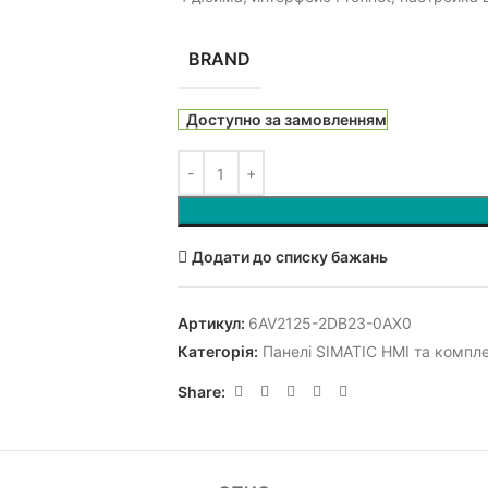
BRAND
Доступно за замовленням
Додати до списку бажань
Артикул:
6AV2125-2DB23-0AX0
Категорія:
Панелі SIMATIC HMI та компл
Share: