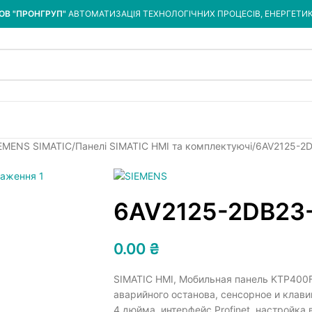
ОВ "ПРОНГРУП"
АВТОМАТИЗАЦІЯ ТЕХНОЛОГІЧНИХ ПРОЦЕСІВ, ЕНЕРГЕТИ
IEMENS SIMATIC
Панелі SIMATIC HMI та комплектуючі
6AV2125-2
6AV2125-2DB23
0.00
₴
SIMATIC HMI, Мобильная панель KTP400
аварийного останова, сенсорное и клав
4 дюйма, интерфейс Profinet, настройка 