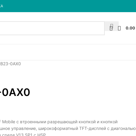
КА
0.00
DB23-0AX0
-0AX0
F Mobile с втроенными разрешающей кнопкой и кнопкой
ишное управление, широкоформатный TFT-дисплей с диагональю
в среде V13 SP1 с HSP