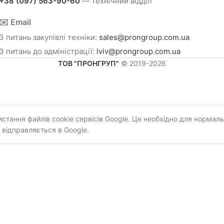
+38 (097) 563-90-60
— технічний відділ
✉️ Email
З питань закупівлі техніки:
sales@prongroup.com.ua
З питань до адміністрації:
lviv@prongroup.com.ua
ТОВ "ПРОНГРУП"
© 2019-2026
тання файлів cookie сервісів Google. Це необхідно для нормаль
 відправляється в Google.