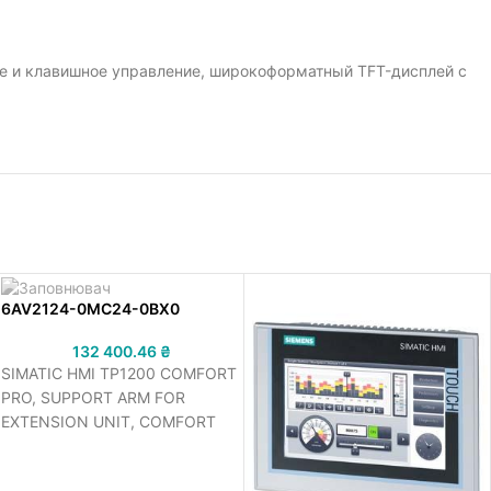
ое и клавишное управление, широкоформатный TFT-дисплей с
6AV2124-0MC24-0BX0
132 400.46
₴
SIMATIC HMI TP1200 COMFORT
PRO, SUPPORT ARM FOR
EXTENSION UNIT, COMFORT
PANEL, TOUCH OPERATION, 12
WIDESCREEN-TFT-DISPLAY, 16