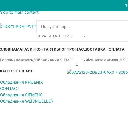
Skip to navigation
Т
Skip to main content
ОБРАТИ КАТЕГОРІЮ
ОЛОВНА
МАГАЗИН
КОНТАКТИ
БЛОГ
ПРО НАС
ДОСТАВКА І ОПЛАТА
Головна
Магазин
Обладнання SIEMENS
Техніка автоматизації S
Увеличить
КАТЕГОРІЇ ТОВАРІВ
Обладнання PHOENIX
CONTACT
Обладнання SIEMENS
Обладнання WEIDMUELLER