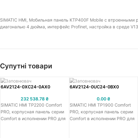
SIMATIC HMI, Мобильная панель KTP400F Mobile с втроенными 
диагональю 4 дюйма, интерфейс Profinet, настройка в среде V1
Супутні товари
6AV2124-0XC24-0AX0
6AV2124-0UC24-0BX0
232 538.78
₴
0.00
₴
SIMATIC HMI TP2200 Comfort
SIMATIC HMI TP1900 Comfort
PRO, корпусная панель серии
PRO, корпусная панель серии
Comfort в исполнении PRO для
Comfort в исполнении PRO для
подвесного монтажа,
подвесного монтажа с
сенсорное управление,
модулем расширения,