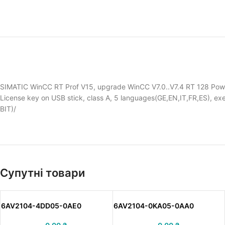
SIMATIC WinCC RT Prof V15, upgrade WinCC V7.0..V7.4 RT 128 Power
License key on USB stick, class A, 5 languages(GE,EN,IT,FR,ES), e
BIT)/
Супутні товари
6AV2104-4DD05-0AE0
6AV2104-0KA05-0AA0