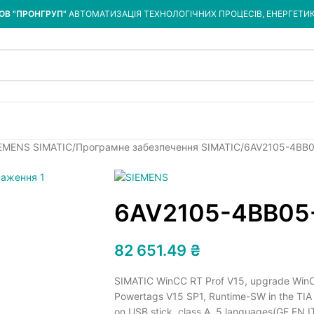
ОВ "ПРОНГРУП"
АВТОМАТИЗАЦІЯ ТЕХНОЛОГІЧНИХ ПРОЦЕСІВ, ЕНЕРГЕТИ
IEMENS SIMATIC
Програмне забезпечення SIMATIC
6AV2105-4BB
6AV2105-4BB05
82 651.49
₴
SIMATIC WinCC RT Prof V15, upgrade WinCC
Powertags V15 SP1, Runtime-SW in the TIA 
on USB stick, class A, 5 languages(GE,EN,