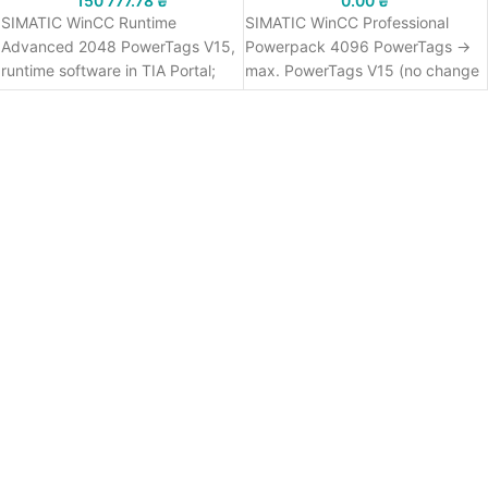
150 777.78
₴
0.00
₴
SIMATIC WinCC Runtime
SIMATIC WinCC Professional
Advanced 2048 PowerTags V15,
Powerpack 4096 PowerTags ->
runtime software in TIA Portal;
max. PowerTags V15 (no change
single license; software and
of version); engineering software
documentation on DVD; license
in TIA Portal; floating license;
key on USB stick; class A; 6
without software and
languages: GE,EN,IT,FR,ES,ZN;
documentation; license key on
executable under Windows 7 (32
USB stick; class A
bit, 64 bit), Windows 8.1/10 (64
bit), WinSrv 2008 R2/2012
R2/2016 (64 bit)