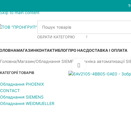
Skip to navigation
Т
Skip to main content
ОБРАТИ КАТЕГОРІЮ
ОЛОВНА
МАГАЗИН
КОНТАКТИ
БЛОГ
ПРО НАС
ДОСТАВКА І ОПЛАТА
Головна
Магазин
Обладнання SIEMENS
Техніка автоматизації S
Увеличить
КАТЕГОРІЇ ТОВАРІВ
Обладнання PHOENIX
CONTACT
Обладнання SIEMENS
Обладнання WEIDMUELLER