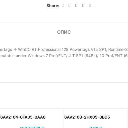
Share:
ОПИС
tags -> WinCC RT Professional 128 Powertags V15 SP1, Runtime-SW 
xecutable under Windows 7 Prof/ENT/ULT SP1 (64Bit)/ 10 Prof/ENT (
6AV2104-0FA05-0AA0
6AV2103-2HX05-0BD5