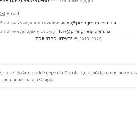
+38 (097) 563-90-60
— технічний відділ
✉️ Email
З питань закупівлі техніки:
sales@prongroup.com.ua
З питань до адміністрації:
lviv@prongroup.com.ua
ТОВ "ПРОНГРУП"
© 2019-2026
тання файлів cookie сервісів Google. Це необхідно для нормаль
 відправляється в Google.