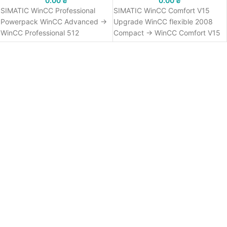
0.00
₴
0.00
₴
SIMATIC WinCC Professional
SIMATIC WinCC Comfort V15
Powerpack WinCC Advanced ->
Upgrade WinCC flexible 2008
WinCC Professional 512
Compact -> WinCC Comfort V15
PowerTags V15 (no change of
SP1 Combo; engineering
version); engineering software in
software in TIA Portal; floating
TIA Portal; floating license;
license; software and
software and documentation on
documentation on DVD; license
DVD; license key on USB stick;
key on USB stick; class A; 6
class A
languages: GE,EN,IT,FR,ES,ZN;
executable under Windows 7 (64
bit), Windows 10 (64 bit), WinSrv
2012 R2/2016 (64 bit) for
configuration of SIMATIC Panels