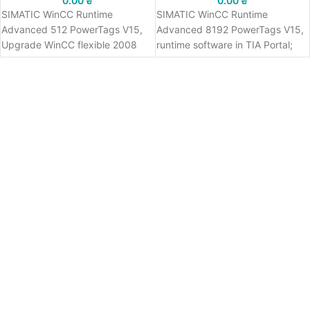
0.00
₴
0.00
₴
SIMATIC WinCC Runtime
SIMATIC WinCC Runtime
Advanced 512 PowerTags V15,
Advanced 8192 PowerTags V15,
Upgrade WinCC flexible 2008
runtime software in TIA Portal;
Runtime 512 PowerTags ->
single license; software and
WinCC Runtime Advanced 512
documentation on DVD; license
PowerTags V15; runtime software
key on USB stick; class A; 6
in TIA Portal; single license;
languages: GE,EN,IT,FR,ES,ZN;
software and documentation on
executable under Windows 7 (32
DVD; license key on USB stick;
bit, 64 bit), Windows 8.1/10 (64
class A; 6 languages:
bit), WinSrv 2008 R2/2012
GE,EN,IT,FR,ES,ZN; executable
R2/2016 (64 bit)
under Windows 7 (32 bit, 64 bit),
Windows 8.1/10 (64 bit), WinSrv
2008 R2/2012 R2/2016 (64 bit)