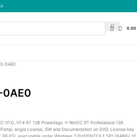
КА
0.00
05-0AE0
-0AE0
 V7.0..V7.4 RT 128 Powertags -> WinCC RT Professional 128
Portal, single License, SW and Documentation on DVD, License key
IT,FR,ES), executable under Windows 7 Prof/ENT/ULT SP1 (64Bit)/ 10