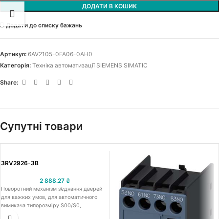
ДОДАТИ В КОШИК
Додати до списку бажань
Артикул:
6AV2105-0FA06-0AH0
Категорія:
Техніка автоматизації SIEMENS SIMATIC
Share:
Супутні товари
3RV2926-3B
2 888.27
₴
Поворотний механізм з’єднання дверей
для важких умов, для автоматичного
вимикача типорозміру S00/S0,