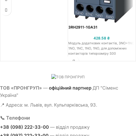
3RH2911-1GA31
428.58
₴
Модуль додаткових контактів, 3NO+1NC:
1NO, 1NC, 1NO, 1NO, для допоміжних
контакторів типорозміру S00
ТОВ «ПРОНГРУП»
—
офіційний партнер
ДП "Сіменс
Україна"
📍 Адреса: м. Львів, вул. Кульпарківська, 93.
📞 Телефони
+38 (098) 222-33-00
— відділ продажу
+38 (097) 222-33-00
— відділ продажу