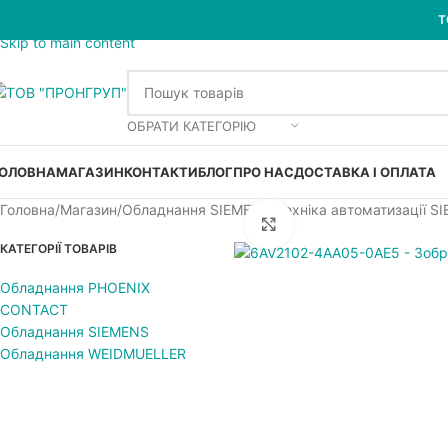
Skip to navigation
Т
Skip to main content
ОБРАТИ КАТЕГОРІЮ
ОЛОВНА
МАГАЗИН
КОНТАКТИ
БЛОГ
ПРО НАС
ДОСТАВКА І ОПЛАТА
Головна
Магазин
Обладнання SIEMENS
Техніка автоматизації S
Увеличить
КАТЕГОРІЇ ТОВАРІВ
Обладнання PHOENIX
CONTACT
Обладнання SIEMENS
Обладнання WEIDMUELLER