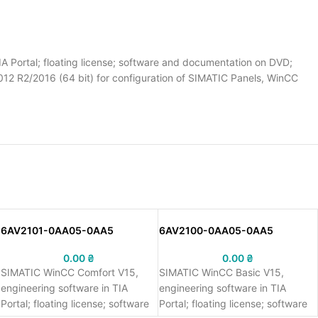
ortal; floating license; software and documentation on DVD;
012 R2/2016 (64 bit) for configuration of SIMATIC Panels, WinCC
6AV2101-0AA05-0AA5
6AV2100-0AA05-0AA5
0.00
₴
0.00
₴
SIMATIC WinCC Comfort V15,
SIMATIC WinCC Basic V15,
engineering software in TIA
engineering software in TIA
Portal; floating license; software
Portal; floating license; software