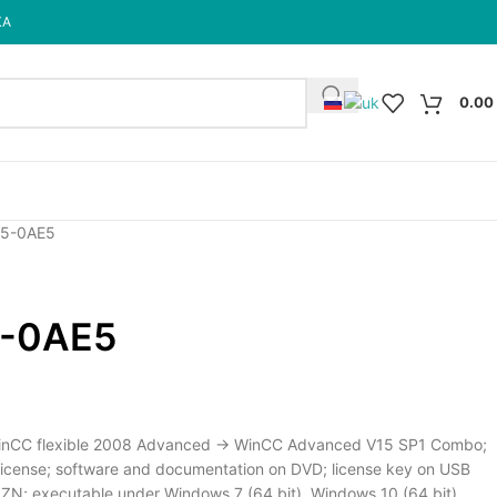
КА
0.00
5-0AE5
-0AE5
nCC flexible 2008 Advanced -> WinCC Advanced V15 SP1 Combo;
g license; software and documentation on DVD; license key on USB
S,ZN; executable under Windows 7 (64 bit), Windows 10 (64 bit),