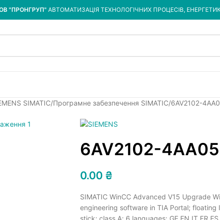
ОВ "ПРОНГРУП"
АВТОМАТИЗАЦІЯ ТЕХНОЛОГІЧНИХ ПРОЦЕСІВ, ЕНЕРГЕТИ
IEMENS SIMATIC
Програмне забезпечення SIMATIC
6AV2102-4AA0
6AV2102-4AA05
0.00
₴
SIMATIC WinCC Advanced V15 Upgrade Wi
engineering software in TIA Portal; floatin
stick; class A; 6 languages: GE,EN,IT,FR,E