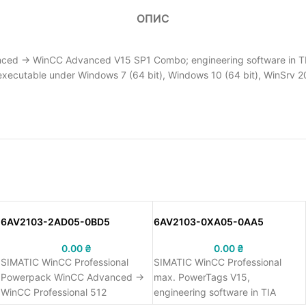
ОПИС
 -> WinCC Advanced V15 SP1 Combo; engineering software in TIA P
 executable under Windows 7 (64 bit), Windows 10 (64 bit), WinSrv 2
6AV2103-2AD05-0BD5
6AV2103-0XA05-0AA5
0.00
₴
0.00
₴
SIMATIC WinCC Professional
SIMATIC WinCC Professional
Powerpack WinCC Advanced ->
max. PowerTags V15,
WinCC Professional 512
engineering software in TIA