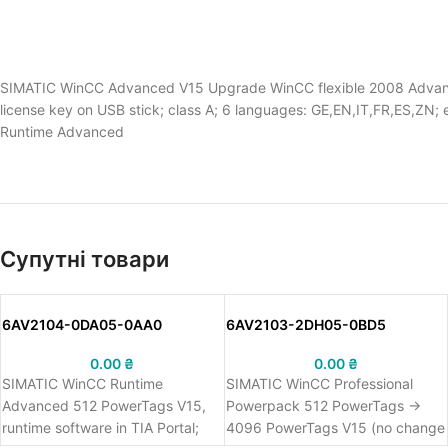
SIMATIC WinCC Advanced V15 Upgrade WinCC flexible 2008 Advanced
license key on USB stick; class A; 6 languages: GE,EN,IT,FR,ES,ZN;
Runtime Advanced
Супутні товари
6AV2104-0DA05-0AA0
6AV2103-2DH05-0BD5
0.00
₴
0.00
₴
SIMATIC WinCC Runtime
SIMATIC WinCC Professional
Advanced 512 PowerTags V15,
Powerpack 512 PowerTags ->
runtime software in TIA Portal;
4096 PowerTags V15 (no change