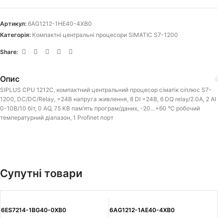
Артикул:
6AG1212-1HE40-4XB0
Категорія:
Компактні центральні процесори SIMATIC S7-1200
Share:
Опис
SIPLUS CPU 1212C, компактний центральний процесор сіматік сіплюс S7-
1200, DC/DC/Relay, =24В напруга живлення, 8 DI =24В, 6 DQ relay/2.0А, 2 АІ
0-10В/10 біт, 0 АQ, 75 КВ пам’ять програм/даних, -20…+60 °C робочий
температурний діапазон, 1 Profinet порт
Супутні товари
6ES7214-1BG40-0XB0
6AG1212-1AE40-4XB0