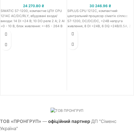
24 270.80
₴
30 246.96
₴
SIMATIC S7-1200, компактне ЦПУ CPU
SIPLUS CPU 1212C, компактний
1214C AC/DC/RLY, вбудовані входи/
центральний процесор сіматік сіплюс
виходи: 14 DI =24 В; 10 DO реле 2 A; 2 AI
S7-1200, DC/DC/DC, =24В напруга
=0 - 10 В, блок живлення: =~85 - 264 В
живлення, 8 DI =24В, 6 DQ =24В/0.5А, 2
при 47-63 ГЦ, пам'ять програми/даних:
75 Кб
ТОВ «ПРОНГРУП»
—
офіційний партнер
ДП "Сіменс
Україна"