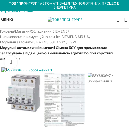
ТОВ "ПРОНГРУП"
АВТОМАТИЗАЦІЯ ТЕХНОЛОГІЧНИХ ПРОЦЕСІВ,
Skip to navigation
ЕНЕРГЕТИКА
Skip to main content
МЕНЮ
Головна
Магазин
Обладнання SIEMENS
Низьковольтна комутаційна техніка SIEMENS SIRIUS
Модульні автомати SIEMENS 5SL / 5SY / 5SP
Модульні автоматичні вимикачі Сіменс 5SY для промислових
застосувань з підвищеною вимикаючою здатністю при коротких
замиканнях
Увеличить