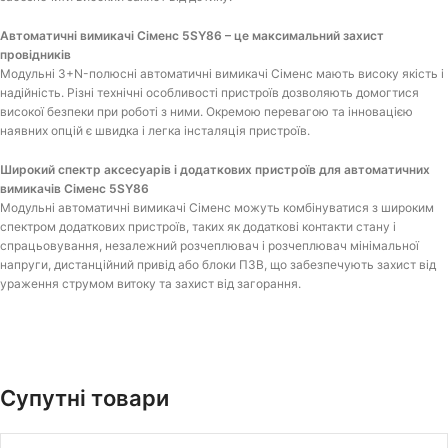
Автоматичні вимикачі Сіменс 5SY86 – це максимальний захист
провідників
Модульні 3+N-полюсні автоматичні вимикачі Сіменс мають високу якість і
надійність. Різні технічні особливості пристроїв дозволяють домогтися
високої безпеки при роботі з ними. Окремою перевагою та інновацією
наявних опцій є швидка і легка інсталяція пристроїв.
Широкий спектр аксесуарів і додаткових пристроїв для автоматичних
вимикачів Сіменс 5SY86
Модульні автоматичні вимикачі Сіменс можуть комбінуватися з широким
спектром додаткових пристроїв, таких як додаткові контакти стану і
спрацьовування, незалежний розчеплювач і розчеплювач мінімальної
напруги, дистанційний привід або блоки ПЗВ, що забезпечують захист від
ураження струмом витоку та захист від загорання.
Супутні товари