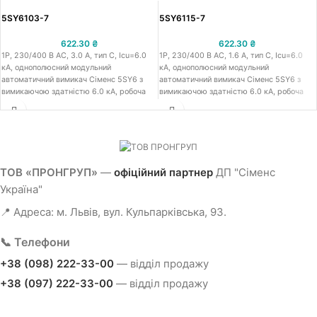
5SY6103-7
5SY6115-7
622.30
₴
622.30
₴
1Р, 230/400 В АС, 3.0 A, тип C, Icu=6.0
1Р, 230/400 В АС, 1.6 A, тип C, Icu=6.0
кА, однополюсний модульний
кА, однополюсний модульний
автоматичний вимикач Сіменс 5SY6 з
автоматичний вимикач Сіменс 5SY6 з
вимикаючою здатністю 6.0 кА, робоча
вимикаючою здатністю 6.0 кА, робоча
напруга 230/400 В АС, номінальний
напруга 230/400 В АС, номінальний
струм 3.0 A, крива спарацювання тип C,
струм 1.6 A, крива спарацювання тип C,
встановлення на ДІН-рейку, ширина 18
встановлення на ДІН-рейку, ширина 18
мм, захист від к.з. та струмів
мм, захист від к.з. та струмів
перевантаження
перевантаження
ТОВ «ПРОНГРУП»
—
офіційний партнер
ДП "Сіменс
Україна"
📍 Адреса: м. Львів, вул. Кульпарківська, 93.
📞 Телефони
+38 (098) 222-33-00
— відділ продажу
+38 (097) 222-33-00
— відділ продажу
+38 (097) 563-90-60
— технічний відділ