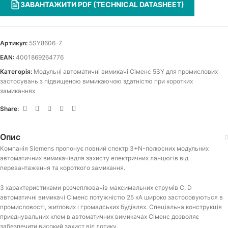
ЗАВАНТАЖИТИ PDF (TECHNICAL DATASHEET)
Артикул:
5SY8606-7
EAN:
4001869264776
Категорія:
Модульні автоматичні вимикачі Сіменс 5SY для промислових
застосувань з підвищеною вимикаючою здатністю при коротких
замиканнях
Share:
Опис
Компанія Siemens пропонує повний спектр 3+N-полюсних модульних
автоматичних вимикачівдля захисту електричних ланцюгів від
перевантаження та короткого замикання.
З характеристиками розчеплювачів максимальних струмів C, D
автоматичні вимикачі Сіменс потужністю 25 кА широко застосовуються в
промисловості, житлових і громадських будівлях. Спеціальна конструкція
приєднувальних клем в автоматичних вимикачах Сіменс дозволяє
забезпечити високий захист від дотику.