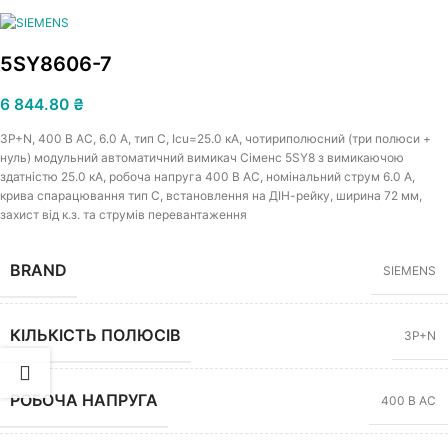
5SY8606-7
6 844.80
₴
3Р+N, 400 В АС, 6.0 A, тип C, Icu=25.0 кА, чотириполюсний (три полюси +
нуль) модульний автоматичний вимикач Сіменс 5SY8 з вимикаючою
здатністю 25.0 кА, робоча напруга 400 В АС, номінальний струм 6.0 A,
крива спарацювання тип C, встановлення на ДІН-рейку, ширина 72 мм,
захист від к.з. та струмів перевантаження
BRAND
SIEMENS
КІЛЬКІСТЬ ПОЛЮСІВ
3P+N
РОБОЧА НАПРУГА
400 В АС