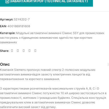
ЗАВАНТАЖИТИ PDF (TECHNICAL DATASHEET)
Артикул:
5SY4202-7
EAN:
4001869181608
Категорія:
Модульні автоматичні вимикачі Сіменс 5SY для промислових
застосувань з підвищеною вимикаючою здатністю при коротких
замиканнях
Share:
Опис
Компанія Siemens пропонує повний спектр 2-полюсних модульних
автоматичних вимикачівдля захисту електричних ланцюгів від
перевантаження та короткого замикання.
З характеристиками розчеплювачів максимальних струмів A, B, C і D
автоматичні вимикачі Сіменс потужністю 10 кА широко застосовуються в
промисловості, житлових і громадських будівлях. Спеціальна конструкція
приєднувальних клем в автоматичних вимикачах Сіменс дозволяє
забезпечити високий захист від дотику.