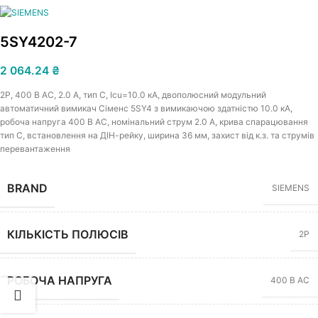
5SY4202-7
2 064.24
₴
2Р, 400 В АС, 2.0 A, тип C, Icu=10.0 кА, двополюсний модульний
автоматичний вимикач Сіменс 5SY4 з вимикаючою здатністю 10.0 кА,
робоча напруга 400 В АС, номінальний струм 2.0 A, крива спарацювання
тип C, встановлення на ДІН-рейку, ширина 36 мм, захист від к.з. та струмів
перевантаження
BRAND
SIEMENS
КІЛЬКІСТЬ ПОЛЮСІВ
2P
РОБОЧА НАПРУГА
400 В АС