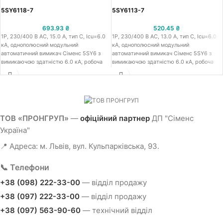
5SY6118-7
5SY6113-7
693.93
₴
520.45
₴
1Р, 230/400 В АС, 15.0 A, тип C, Icu=6.0
1Р, 230/400 В АС, 13.0 A, тип C, Icu=6.0
кА, однополюсний модульний
кА, однополюсний модульний
автоматичний вимикач Сіменс 5SY6 з
автоматичний вимикач Сіменс 5SY6 з
вимикаючою здатністю 6.0 кА, робоча
вимикаючою здатністю 6.0 кА, робоча
напруга 230/400 В АС, номінальний
напруга 230/400 В АС, номінальний
струм 15.0 A, крива спарацювання тип C,
струм 13.0 A, крива спарацювання тип C,
встановлення на ДІН-рейку, ширина 18
встановлення на ДІН-рейку, ширина 18
мм, захист від к.з. та струмів
мм, захист від к.з. та струмів
перевантаження
перевантаження
ТОВ «ПРОНГРУП»
—
офіційний партнер
ДП "Сіменс
Україна"
📍 Адреса: м. Львів, вул. Кульпарківська, 93.
📞 Телефони
+38 (098) 222-33-00
— відділ продажу
+38 (097) 222-33-00
— відділ продажу
+38 (097) 563-90-60
— технічний відділ