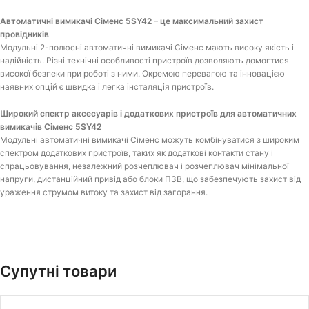
Автоматичні вимикачі Сіменс 5SY42 – це максимальний захист
провідників
Модульні 2-полюсні автоматичні вимикачі Сіменс мають високу якість і
надійність. Різні технічні особливості пристроїв дозволяють домогтися
високої безпеки при роботі з ними. Окремою перевагою та інновацією
наявних опцій є швидка і легка інсталяція пристроїв.
Широкий спектр аксесуарів і додаткових пристроїв для автоматичних
вимикачів Сіменс 5SY42
Модульні автоматичні вимикачі Сіменс можуть комбінуватися з широким
спектром додаткових пристроїв, таких як додаткові контакти стану і
спрацьовування, незалежний розчеплювач і розчеплювач мінімальної
напруги, дистанційний привід або блоки ПЗВ, що забезпечують захист від
ураження струмом витоку та захист від загорання.
Супутні товари