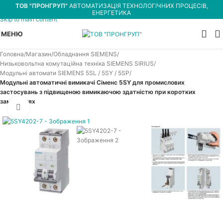
ТОВ "ПРОНГРУП"
АВТОМАТИЗАЦІЯ ТЕХНОЛОГІЧНИХ ПРОЦЕСІВ,
Skip to navigation
ЕНЕРГЕТИКА
Skip to main content
МЕНЮ
Головна
Магазин
Обладнання SIEMENS
Низьковольтна комутаційна техніка SIEMENS SIRIUS
Модульні автомати SIEMENS 5SL / 5SY / 5SP
Модульні автоматичні вимикачі Сіменс 5SY для промислових
застосувань з підвищеною вимикаючою здатністю при коротких
замиканнях
Увеличить