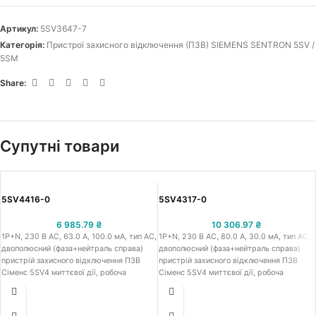
Артикул:
5SV3647-7
Категорія:
Пристрої захисного відключення (ПЗВ) SIEMENS SENTRON 5SV /
5SM
Share:
Супутні товари
5SV4416-0
5SV4317-0
6 985.79
₴
10 306.97
₴
1Р+N, 230 В АС, 63.0 A, 100.0 мА, тип АС,
1Р+N, 230 В АС, 80.0 A, 30.0 мА, тип АС,
двополюсний (фаза+нейтраль справа)
двополюсний (фаза+нейтраль справа)
пристрій захисного відключення ПЗВ
пристрій захисного відключення ПЗВ
Сіменс 5SV4 миттєвої дії, робоча
Сіменс 5SV4 миттєвої дії, робоча
напруга 230 В АС, номінальний струм
напруга 230 В АС, номінальний струм
63.0 A, номінальний диференційний
80.0 A, номінальний диференційний
струм 100.0 мА, тип АС, встановлення на
струм 30.0 мА, тип АС, встановлення на