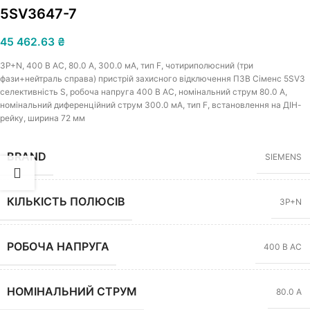
5SV3647-7
45 462.63
₴
3Р+N, 400 В АС, 80.0 A, 300.0 мА, тип F, чотириполюсний (три
фази+нейтраль справа) пристрій захисного відключення ПЗВ Сіменс 5SV3
селективність S, робоча напруга 400 В АС, номінальний струм 80.0 A,
номінальний диференційний струм 300.0 мА, тип F, встановлення на ДІН-
рейку, ширина 72 мм
BRAND
SIEMENS
КІЛЬКІСТЬ ПОЛЮСІВ
3P+N
РОБОЧА НАПРУГА
400 В AC
НОМІНАЛЬНИЙ СТРУМ
80.0 А