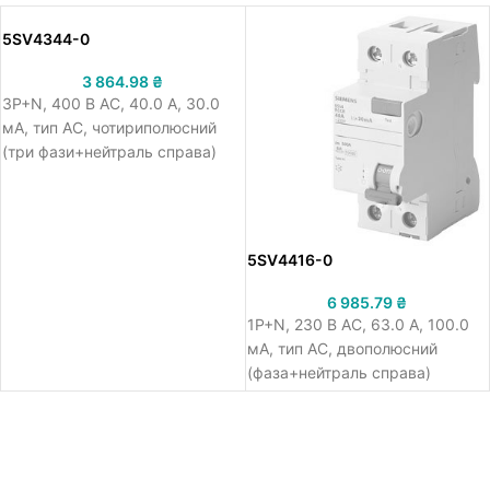
5SV4344-0
3 864.98
₴
3Р+N, 400 В АС, 40.0 A, 30.0
мА, тип АС, чотириполюсний
(три фази+нейтраль справа)
пристрій захисного
відключення ПЗВ Сіменс 5SV4
миттєвої дії, робоча напруга
400 В АС, номінальний струм
5SV4416-0
40.0 A, номінальний
диференційний струм 30.0 мА,
6 985.79
₴
тип АС, встановлення на ДІН-
1Р+N, 230 В АС, 63.0 A, 100.0
рейку, ширина 72 мм
мА, тип АС, двополюсний
(фаза+нейтраль справа)
пристрій захисного
відключення ПЗВ Сіменс 5SV4
миттєвої дії, робоча напруга
230 В АС, номінальний струм