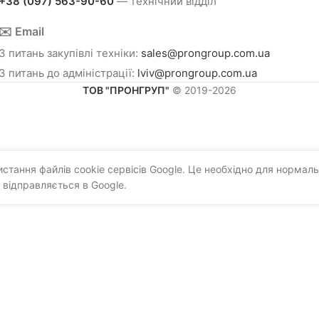
+38 (097) 563-90-60
— технічний відділ
✉️ Email
З питань закупівлі техніки:
sales@prongroup.com.ua
З питань до адміністрації:
lviv@prongroup.com.ua
ТОВ "ПРОНГРУП"
© 2019-2026
тання файлів cookie сервісів Google. Це необхідно для нормаль
 відправляється в Google.