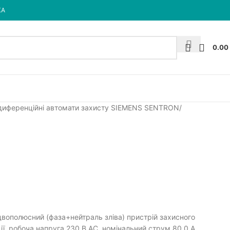
КА
0.00
 диференційні автомати захисту SIEMENS SENTRON
, двополюсний (фаза+нейтраль зліва) пристрій захисного
ї, робоча напруга 230 В АС, номінальний струм 80.0 A,