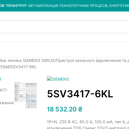
ОВ "ПРОНГРУП"
АВТОМАТИЗАЦІЯ ТЕХНОЛОГІЧНИХ ПРОЦЕСІВ, ЕНЕРГЕТИ
йна техніка SIEMENS SIRIUS
Пристрої захисного відключення та
/ 5SM
5SV3417-6KL
5SV3417-6KL
18 532.20
₴
1Р+N, 230 В АС, 80.0 A, 100.0 мА, тип A
відключення ПЗВ Сіменс 5SV3 миттєвої ді