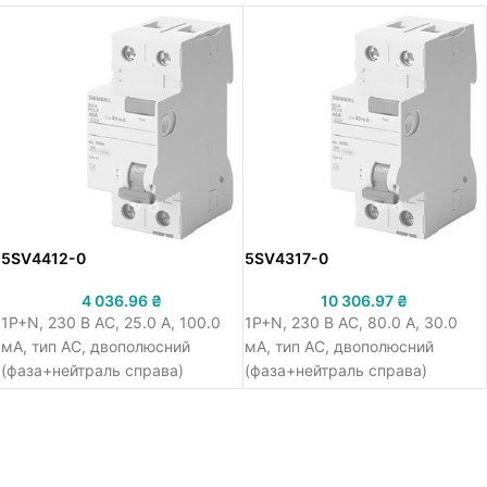
5SV4412-0
5SV4317-0
4 036.96
₴
10 306.97
₴
1Р+N, 230 В АС, 25.0 A, 100.0
1Р+N, 230 В АС, 80.0 A, 30.0
мА, тип АС, двополюсний
мА, тип АС, двополюсний
(фаза+нейтраль справа)
(фаза+нейтраль справа)
пристрій захисного
пристрій захисного
відключення ПЗВ Сіменс 5SV4
відключення ПЗВ Сіменс 5SV4
миттєвої дії, робоча напруга
миттєвої дії, робоча напруга
230 В АС, номінальний струм
230 В АС, номінальний струм