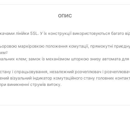
ОПИС
ачами лінійки 5SL. У їх конструкції використовуються багато ві
ольоровою маркіровкою положення комутації, прямокутні приєдн
 мм
2
увальних клем; замок із механізмом шторкою знизу автомата для
и стану і спрацьовування, незалежний розчеплювач і розчеплювач
ий візуальний індикатор комутаційного стану головних контакт
ри виникненні струмів витоку.