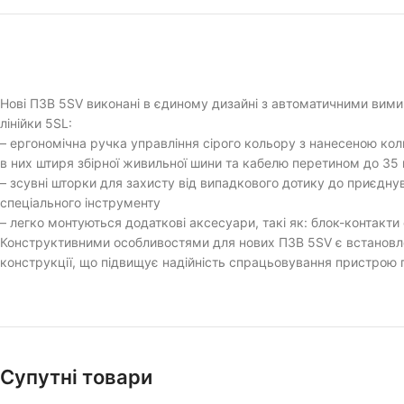
Нові ПЗВ 5SV виконані в єдиному дизайні з автоматичними вимик
лінійки 5SL:
– ергономічна ручка управління сірого кольору з нанесеною к
в них штиря збірної живильної шини та кабелю перетином до 35
– зсувні шторки для захисту від випадкового дотику до приєдн
спеціального інструменту
– легко монтуються додаткові аксесуари, такі як: блок-контакт
Конструктивними особливостями для нових ПЗВ 5SV є встановлен
конструкції, що підвищує надійність спрацьовування пристрою п
Супутні товари