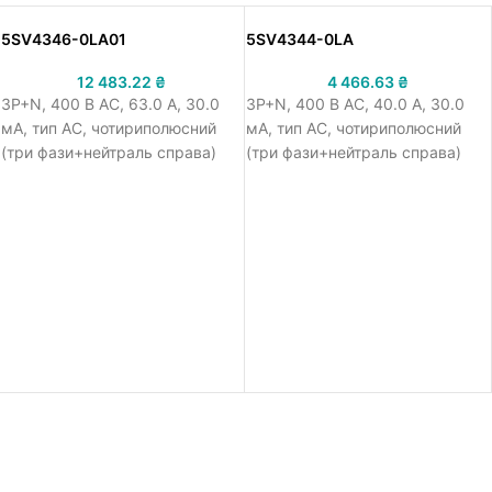
5SV4346-0LA01
5SV4344-0LA
12 483.22
₴
4 466.63
₴
3Р+N, 400 В АС, 63.0 A, 30.0
3Р+N, 400 В АС, 40.0 A, 30.0
мА, тип АС, чотириполюсний
мА, тип АС, чотириполюсний
(три фази+нейтраль справа)
(три фази+нейтраль справа)
пристрій захисного
пристрій захисного
відключення ПЗВ Сіменс 5SV4
відключення ПЗВ Сіменс 5SV4
з короткочасною затримкою G,
миттєвої дії, стійкість до
робоча напруга 400 В АС,
ударного струму > 1кА, робоча
номінальний струм 63.0 A,
напруга 400 В АС, номінальний
номінальний диференційний
струм 40.0 A, номінальний
струм 30.0 мА, тип АС,
диференційний струм 30.0 мА,
встановлення на ДІН-рейку,
тип АС, встановлення на ДІН-
ширина 36 мм
рейку, ширина 36 мм