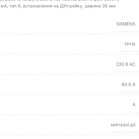
мА, тип A, встановлення на ДІН-рейку, ширина 36 мм
SIEMENS
1P+N
230 В AC
80.0 А
A
миттєвої дії