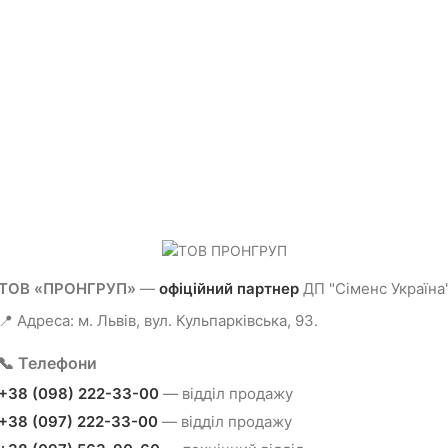
25.0 A, номінальний
80.0 A, номінальний
диференційний струм 100.0
диференційний струм 30.0 мА,
мА, тип АС, встановлення на
тип АС, встановлення на ДІН-
ДІН-рейку, ширина 36 мм
рейку, ширина 36 мм
ТОВ «ПРОНГРУП»
—
офіційний партнер
ДП "Сіменс Україна
📍 Адреса: м. Львів, вул. Кульпарківська, 93.
📞 Телефони
+38 (098) 222-33-00
— відділ продажу
+38 (097) 222-33-00
— відділ продажу