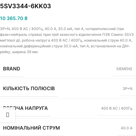
5SV3344-6KK03
10 365.70
₴
3Р+N, 400 В АС / 400Гц, 40.0 A, 30.0 мА, тип A, чотириполюсний (три
фази+нейтраль справа) пристрій захисного відключення ПЗВ Сіменс 5SV3
миттєвої дії, робоча напруга 400 В АС / 400Гц, номінальний струм 40.0 A,
номінальний диференційний струм 30.0 мА, тип A, встановлення на ДІН-
рейку, ширина 36 мм
BRAND
SIEMENS
КІЛЬКІСТЬ ПОЛЮСІВ
3P+N
РОБОЧА НАПРУГА
400 В AC / 400Гц
НОМІНАЛЬНИЙ СТРУМ
40.0 А