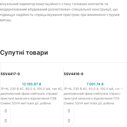
візуальний індикатор комутаційного стану головних контактів та
модернізований вбудований розчеплювач спеціальної конструкції, що
підвищує надійність спрацьовування пристрою при виникненні струмів
витоку.
Супутні товари
5SV4417-0
5SV4416-0
12 195.97
₴
7 001.74
₴
1Р+N, 230 В АС, 80.0 A, 100.0 мА, тип АС,
1Р+N, 230 В АС, 63.0 A, 100.0 мА, тип АС,
двополюсний (фаза+нейтраль справа)
двополюсний (фаза+нейтраль справа)
пристрій захисного відключення ПЗВ
пристрій захисного відключення ПЗВ
Сіменс 5SV4 миттєвої дії, робоча
Сіменс 5SV4 миттєвої дії, робоча
напруга 230 В АС, номінальний струм
напруга 230 В АС, номінальний струм
80.0 A, номінальний диференційний
63.0 A, номінальний диференційний
струм 100.0 мА, тип АС, встановлення на
струм 100.0 мА, тип АС, встановлення на
ДІН-рейку, ширина 36 мм
ДІН-рейку, ширина 36 мм