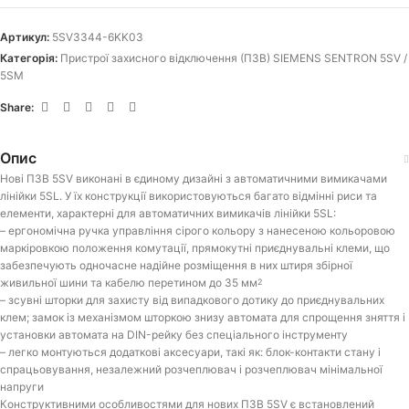
Артикул:
5SV3344-6KK03
Категорія:
Пристрої захисного відключення (ПЗВ) SIEMENS SENTRON 5SV /
5SM
Share:
Опис
Нові ПЗВ 5SV виконані в єдиному дизайні з автоматичними вимикачами
лінійки 5SL. У їх конструкції використовуються багато відмінні риси та
елементи, характерні для автоматичних вимикачів лінійки 5SL:
– ергономічна ручка управління сірого кольору з нанесеною кольоровою
маркіровкою положення комутації, прямокутні приєднувальні клеми, що
забезпечують одночасне надійне розміщення в них штиря збірної
живильної шини та кабелю перетином до 35 мм
2
– зсувні шторки для захисту від випадкового дотику до приєднувальних
клем; замок із механізмом шторкою знизу автомата для спрощення зняття і
установки автомата на DIN-рейку без спеціального інструменту
– легко монтуються додаткові аксесуари, такі як: блок-контакти стану і
спрацьовування, незалежний розчеплювач і розчеплювач мінімальної
напруги
Конструктивними особливостями для нових ПЗВ 5SV є встановлений