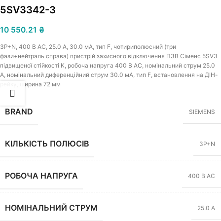
5SV3342-3
10 550.21
₴
3Р+N, 400 В АС, 25.0 A, 30.0 мА, тип F, чотириполюсний (три
фази+нейтраль справа) пристрій захисного відключення ПЗВ Сіменс 5SV3
підвищеної стійкості K, робоча напруга 400 В АС, номінальний струм 25.0
A, номінальний диференційний струм 30.0 мА, тип F, встановлення на ДІН-
рейку, ширина 72 мм
BRAND
SIEMENS
КІЛЬКІСТЬ ПОЛЮСІВ
3P+N
РОБОЧА НАПРУГА
400 В AC
НОМІНАЛЬНИЙ СТРУМ
25.0 А