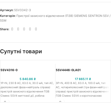
Артикул:
5SV3342-3
Категорія:
Пристрої захисного відключення (ПЗВ) SIEMENS SENTRON 5SV /
5SM
Share:
Супутні товари
5SV4316-0
5SV4446-0LA01
5 840.86
₴
17 665.11
₴
1Р+N, 230 В АС, 63.0 A, 30.0 мА, тип АС,
3Р+N, 400 В АС, 63.0 A, 100.0 мА, тип
двополюсний (фаза+нейтраль справа)
АС, чотириполюсний (три фази+нейтраль
пристрій захисного відключення ПЗВ
справа) пристрій захисного відключення
Сіменс 5SV4 миттєвої дії, робоча
ПЗВ Сіменс 5SV4 з короткочасною
напруга 230 В АС, номінальний струм
затримкою G, робоча напруга 400 В АС,
63.0 A, номінальний диференційний
номінальний струм 63.0 A, номінальний
струм 30.0 мА, тип АС, встановлення на
диференційний струм 100.0 мА, тип АС,