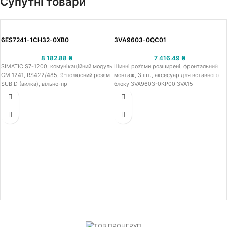
Супутні товари
6ES7241-1CH32-0XB0
3VA9603-0QC01
8 182.88
₴
7 416.49
₴
SIMATIC S7-1200, комунікаційний модуль
Шинні роз’єми розширені, фронтальний
CM 1241, RS422/485, 9-полюсний розєм
монтаж, 3 шт., аксесуар для вставного
SUB D (вилка), вільно-пр
блоку 3VA9603-0KP00 3VA15