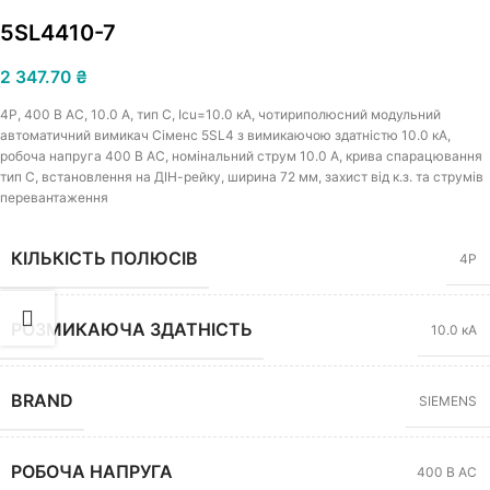
5SL4410-7
2 347.70
₴
4Р, 400 В АС, 10.0 A, тип C, Icu=10.0 кА, чотириполюсний модульний
автоматичний вимикач Сіменс 5SL4 з вимикаючою здатністю 10.0 кА,
робоча напруга 400 В АС, номінальний струм 10.0 A, крива спарацювання
тип C, встановлення на ДІН-рейку, ширина 72 мм, захист від к.з. та струмів
перевантаження
КІЛЬКІСТЬ ПОЛЮСІВ
4P
РОЗМИКАЮЧА ЗДАТНІСТЬ
10.0 кА
BRAND
SIEMENS
РОБОЧА НАПРУГА
400 В АС