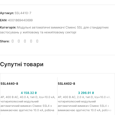
Артикул:
5SL4410-7
EAN:
4001869440699
Категорія:
Модульні автоматичні вимикачі Сіменс 5SL для стандартних
застосувань у житловому та нежитловому секторі
Share:
Супутні товари
5SL4440-8
5SL4402-8
4 158.32
₴
3 296.91
₴
4Р, 400 В АС, 40.0 A, тип D, Icu=10.0 кА,
4Р, 400 В АС, 2.0 A, тип D, Icu=10.0 кА,
чотириполюсний модульний
чотириполюсний модульний
автоматичний вимикач Сіменс 5SL4 з
автоматичний вимикач Сіменс 5SL4 з
вимикаючою здатністю 10.0 кА, робоча
вимикаючою здатністю 10.0 кА, робоча
напруга 400 В АС, номінальний струм
напруга 400 В АС, номінальний струм