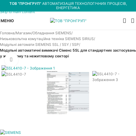
ТОВ "ПРОНГРУП"
АВТОМАТИЗАЦІЯ ТЕХНОЛОГІЧНИХ ПРОЦЕСІВ,
Skip to navigation
ЕНЕРГЕТИКА
Skip to main content
МЕНЮ
Головна
Магазин
Обладнання SIEMENS
Низьковольтна комутаційна техніка SIEMENS SIRIUS
Модульні автомати SIEMENS 5SL / 5SY / 5SP
Модульні автоматичні вимикачі Сіменс 5SL для стандартних застосувань
у житловому та нежитловому секторі
Увеличить