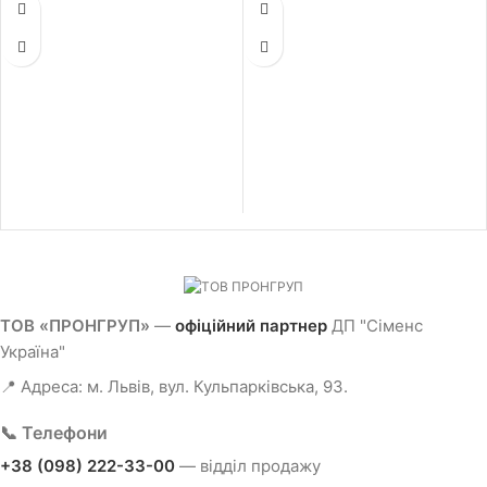
40.0 A, крива спарацювання тип D,
2.0 A, крива спарацювання тип D,
встановлення на ДІН-рейку, ширина 72
встановлення на ДІН-рейку, ширина 72
мм, захист від к.з. та струмів
мм, захист від к.з. та струмів
перевантаження
перевантаження
ТОВ «ПРОНГРУП»
—
офіційний партнер
ДП "Сіменс
Україна"
📍 Адреса: м. Львів, вул. Кульпарківська, 93.
📞 Телефони
+38 (098) 222-33-00
— відділ продажу