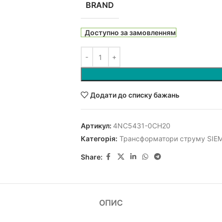
BRAND
Доступно за замовленням
Додати до списку бажань
Артикул:
4NC5431-0CH20
Категорія:
Трансформатори струму SIE
Share:
ОПИС