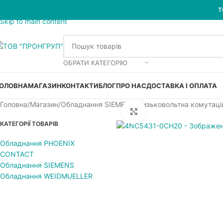
Skip to navigation
Т
Skip to main content
ОБРАТИ КАТЕГОРІЮ
ОЛОВНА
МАГАЗИН
КОНТАКТИ
БЛОГ
ПРО НАС
ДОСТАВКА І ОПЛАТА
Головна
Магазин
Обладнання SIEMENS
Низьковольтна комутаці
Увеличить
КАТЕГОРІЇ ТОВАРІВ
Обладнання PHOENIX
CONTACT
Обладнання SIEMENS
Обладнання WEIDMUELLER