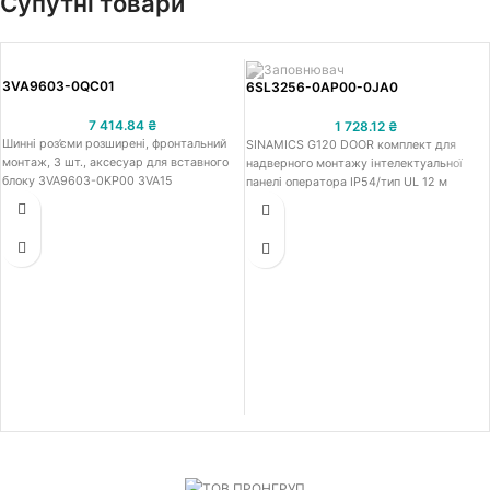
Супутні товари
3VA9603-0QC01
6SL3256-0AP00-0JA0
7 414.84
₴
1 728.12
₴
Шинні роз’єми розширені, фронтальний
SINAMICS G120 DOOR комплект для
монтаж, 3 шт., аксесуар для вставного
надверного монтажу інтелектуальної
блоку 3VA9603-0KP00 3VA15
панелі оператора IP54/тип UL 12 м