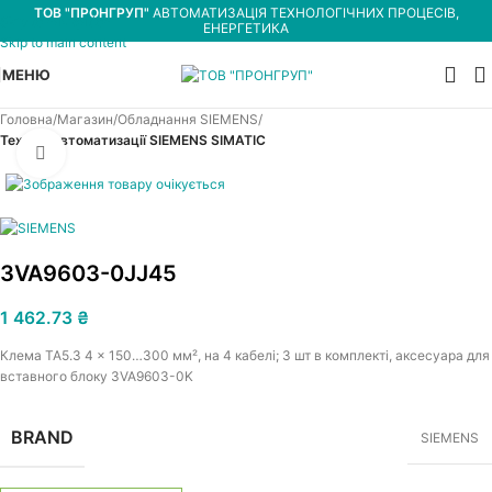
ТОВ "ПРОНГРУП"
АВТОМАТИЗАЦІЯ ТЕХНОЛОГІЧНИХ ПРОЦЕСІВ,
Skip to navigation
ЕНЕРГЕТИКА
Skip to main content
МЕНЮ
Головна
Магазин
Обладнання SIEMENS
Техніка автоматизації SIEMENS SIMATIC
Увеличить
3VA9603-0JJ45
1 462.73
₴
Клема TA5.3 4 x 150…300 мм², на 4 кабелі; 3 шт в комплекті, аксесуара для
вставного блоку 3VA9603-0K
BRAND
SIEMENS