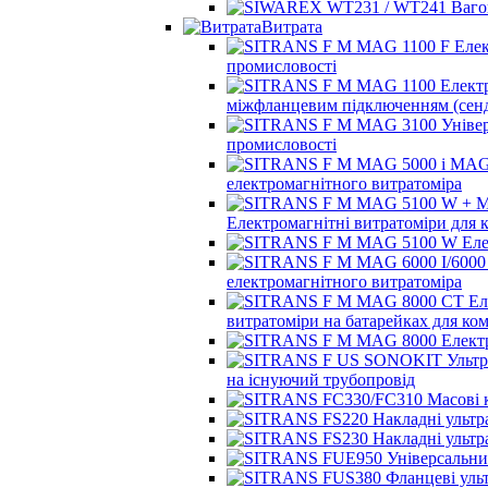
Витрата
промисловості
міжфланцевим підключенням (сенд
промисловості
електромагнітного витратоміра
Електромагнітні витратоміри для 
електромагнітного витратоміра
витратоміри на батарейках для ко
на існуючий трубопровід