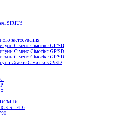
ачі SIRIUS
ного застосування
вигуни Сіменс Сімотікс GP/SD
вигуни Сіменс Сімотікс GP/SD
вигуни Сіменс Сімотікс GP/SD
игуни Сіменс Сімотікс GP/SD
0
0C
0P
0X
S DCM DC
ICS S-1FL6
V90