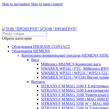
Skip to navigation
Skip to main content
ТОВ "ПРО
ТОВ "ПРО
Обрати категорію
Обладнання PHOENIX CONTACT
Обладнання SIEMENS
Контрольно-вимірювальні прилади SIEMENS SIT
Вага
Milltronics MSI/MCS Конвеєрні ваги
SIWAREX WP241 / FTC, Milltronics BW50
SIWAREX WP321 / WP231 / WP521-522 / W
SIWAREX WT231 / WT241 Вагові термі
Витрата
SITRANS F M MAG 1100 F Електромагніт
SITRANS F M MAG 1100 Електромагнітні
SITRANS F M MAG 3100 Універсальні ел
SITRANS F M MAG 5000 і MAG 6000 Пере
SITRANS F M MAG 5100 W + MAG 6000 C
SITRANS F M MAG 5100 W Електромагні