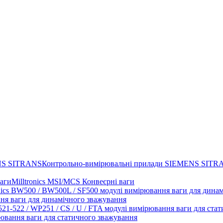
Контрольно-вимірювальні прилади SIEMENS SITR
Milltronics MSI/MCS Конвеєрні ваги
ня ваги для динамічного зважування
рювання ваги для статичного зважування