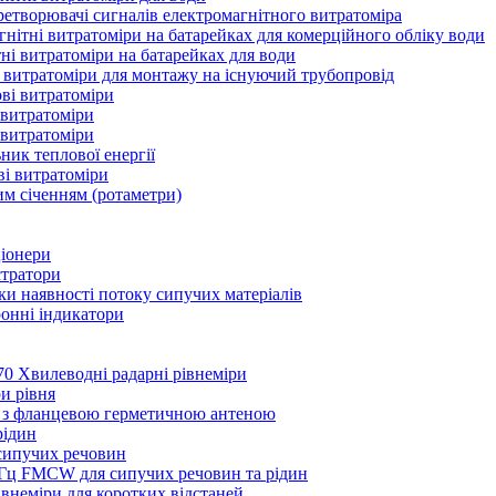
творювачі сигналів електромагнітного витратоміра
тні витратоміри на батарейках для комерційного обліку води
 витратоміри на батарейках для води
итратоміри для монтажу на існуючий трубопровід
ві витратоміри
 витратоміри
 витратоміри
ик теплової енергії
і витратоміри
м січенням (ротаметри)
іонери
стратори
 наявності потоку сипучих матеріалів
нні індикатори
0 Хвилеводні радарні рівнеміри
и рівня
 з фланцевою герметичною антеною
рідин
сипучих речовин
Гц FMCW для сипучих речовин та рідин
внеміри для коротких відстаней