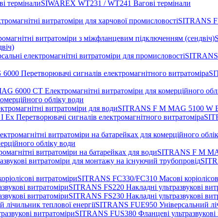
SIWAREX WT231 / WT241 Вагові термінали
SITRANS F 
віч)
SITRANS 
SI
комерційного обліку води
SITRANS F M MAG 5100 W Еле
SIT
мерційного обліку води
SITRANS F M MAG 
SITR
SITRANS FC330/FC310 Масові коріолісов
SITRANS FS220 Накладні ультразвукові вит
SITRANS FS230 Накладні ультразвукові вит
SITRANS FUE950 Універсальний лічи
SITRANS FUS380 Фланцеві ультразвукові 