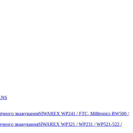
ANS
SIWAREX WP241 / FTC, Milltronics BW500 /
SIWAREX WP321 / WP231 / WP521-522 /