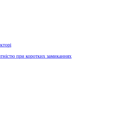
кторі
атністю при коротких замиканнях