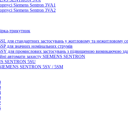
орпусі Siemens Sentron 3VA1
орпусі Siemens Sentron 3VA2
зірка-трикутник
5SL для стандартних застосувань у житловому та нежитловому се
5SP для значних номінальних струмів
 5SY для промислових застосувань з підвищеною вимикаючою зд
нційні автомати захисту SIEMENS SENTRON
MENS SENTRON 5SU
В) SIEMENS SENTRON 5SV / 5SM
0
0
4
0
2
5