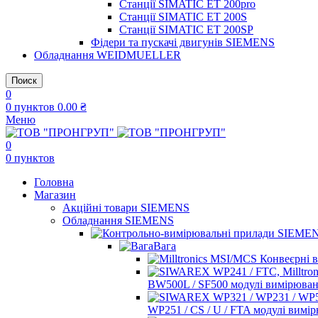
Станції SIMATIC ET 200pro
Станції SIMATIC ET 200S
Станції SIMATIC ET 200SP
Фідери та пускачі двигунів SIEMENS
Обладнання WEIDMUELLER
Поиск
0
0
пунктов
0.00
₴
Меню
0
0
пунктов
Головна
Магазин
Акційні товари SIEMENS
Обладнання SIEMENS
Вага
BW500L / SF500 модулі вимірюван
WP251 / CS / U / FTA модулі вимі