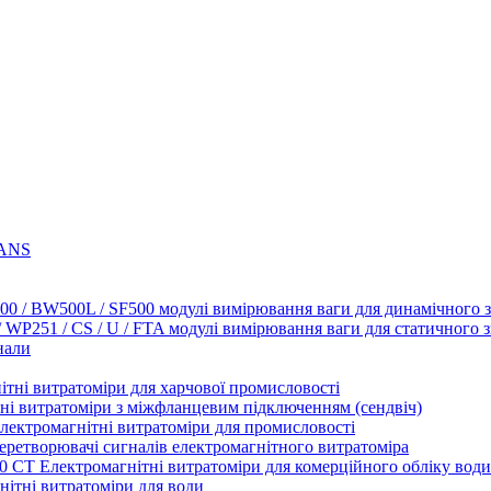
НГРУП"
АВТОМАТИЗАЦІЯ ТЕХНОЛОГІЧНИХ ПРОЦЕСІВ, 
НГРУП"
АВТОМАТИЗАЦІЯ ТЕХНОЛОГІЧНИХ ПРОЦЕСІВ, 
RANS
0 / BW500L / SF500 модулі вимірювання ваги для динамічного 
P251 / CS / U / FTA модулі вимірювання ваги для статичного 
нали
ні витратоміри для харчової промисловості
 витратоміри з міжфланцевим підключенням (сендвіч)
ектромагнітні витратоміри для промисловості
творювачі сигналів електромагнітного витратоміра
T Електромагнітні витратоміри для комерційного обліку води
тні витратоміри для води