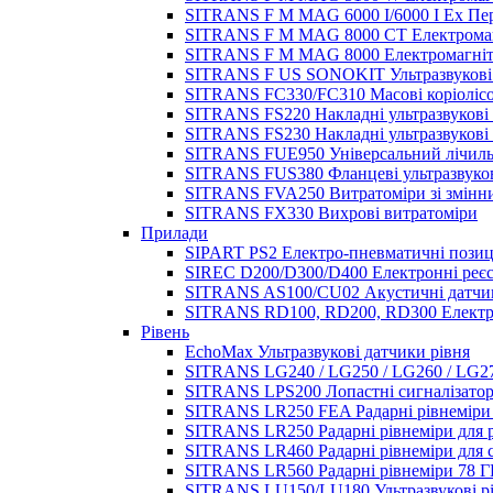
SITRANS F M MAG 6000 I/6000 I Ex Пере
SITRANS F M MAG 8000 CT Електромагні
SITRANS F M MAG 8000 Електромагнітні
SITRANS F US SONOKIT Ультразвукові в
SITRANS FC330/FC310 Масові коріолісо
SITRANS FS220 Накладні ультразвукові
SITRANS FS230 Накладні ультразвукові
SITRANS FUE950 Універсальний лічильн
SITRANS FUS380 Фланцеві ультразвуков
SITRANS FVA250 Витратоміри зі змінни
SITRANS FX330 Вихрові витратоміри
Прилади
SIPART PS2 Електро-пневматичні позиц
SIREC D200/D300/D400 Електронні реє
SITRANS AS100/CU02 Акустичні датчики
SITRANS RD100, RD200, RD300 Електро
Рівень
EchoMax Ультразвукові датчики рівня
SITRANS LG240 / LG250 / LG260 / LG27
SITRANS LPS200 Лопастні сигналізатор
SITRANS LR250 FEA Радарні рівнеміри
SITRANS LR250 Радарні рівнеміри для 
SITRANS LR460 Радарні рівнеміри для 
SITRANS LR560 Радарні рівнеміри 78 Г
SITRANS LU150/LU180 Ультразвукові рі