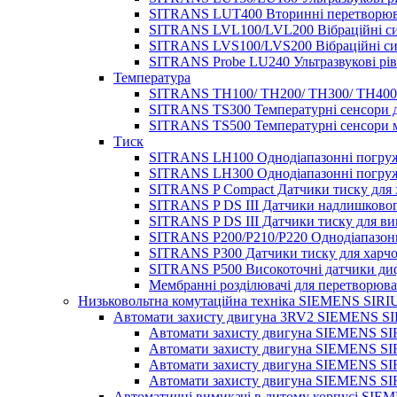
SITRANS LUT400 Вторинні перетворювач
SITRANS LVL100/LVL200 Вібраційні сиг
SITRANS LVS100/LVS200 Вібраційні сиг
SITRANS Probe LU240 Ультразвукові рівн
Температура
SITRANS TH100/ TH200/ TH300/ TH400/
SITRANS TS300 Температурні сенсори д
SITRANS TS500 Температурні сенсори м
Тиск
SITRANS LH100 Однодіапазонні погружн
SITRANS LH300 Однодіапазонні погружн
SITRANS P Compact Датчики тиску для х
SITRANS P DS III Датчики надлишковог
SITRANS P DS III Датчики тиску для ви
SITRANS P200/P210/P220 Однодіапазонн
SITRANS P300 Датчики тиску для харчо
SITRANS P500 Високоточні датчики диф
Мембранні розділювачі для перетворюва
Низьковольтна комутаційна техніка SIEMENS SIRI
Автомати захисту двигуна 3RV2 SIEMENS S
Автомати захисту двигуна SIEMENS S
Автомати захисту двигуна SIEMENS S
Автомати захисту двигуна SIEMENS S
Автомати захисту двигуна SIEMENS S
Автоматичні вимикачі в литому корпусі S