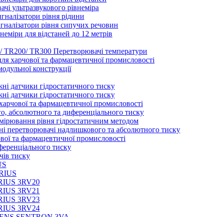
і ультразвукового рівнеміра
налізатори рівня рідини
налізатори рівня сипучих речовин
еміри для відстаней до 12 метрів
 TR200/ TR300 Перетворювачі температури
ля харчової та фармацевтичної промисловості
одульної конструкції
і датчики гідростатичного тиску
і датчики гідростатичного тиску
арчової та фармацевтичної промисловості
о, абсолютного та диференціального тиску
мірювання рівня гідростатичним методом
і перетворювачі надлишкового та абсолютного тиску
вої та фармацевтичної промисловості
еренціального тиску
чів тиску
US
IRIUS
IRIUS 3RV20
IRIUS 3RV21
IRIUS 3RV23
IRIUS 3RV24
IEMENS SENTRON 3VA