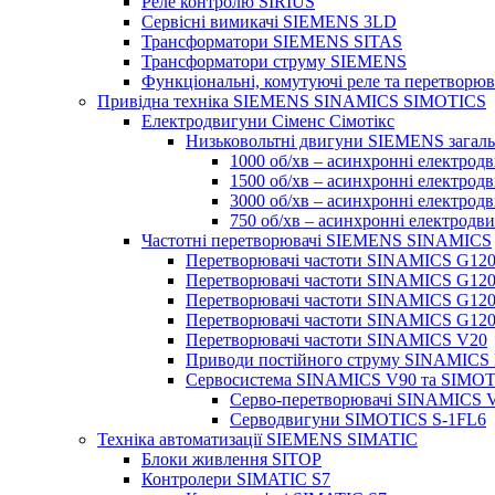
Реле контролю SIRIUS
Сервісні вимикачі SIEMENS 3LD
Трансформатори SIEMENS SITAS
Трансформатори струму SIEMENS
Функціональні, комутуючі реле та перетворюв
Привідна техніка SIEMENS SINAMICS SIMOTICS
Електродвигуни Сіменс Сімотікс
Низьковольтні двигуни SIEMENS загаль
1000 об/хв – асинхронні електрод
1500 об/хв – асинхронні електрод
3000 об/хв – асинхронні електрод
750 об/хв – асинхронні електродв
Частотні перетворювачі SIEMENS SINAMICS
Перетворювачі частоти SINAMICS G12
Перетворювачі частоти SINAMICS G12
Перетворювачі частоти SINAMICS G12
Перетворювачі частоти SINAMICS G12
Перетворювачі частоти SINAMICS V20
Приводи постійного струму SINAMIC
Сервосистема SINAMICS V90 та SIMOT
Серво-перетворювачі SINAMICS 
Серводвигуни SIMOTICS S-1FL6
Техніка автоматизації SIEMENS SIMATIC
Блоки живлення SITOP
Контролери SIMATIC S7