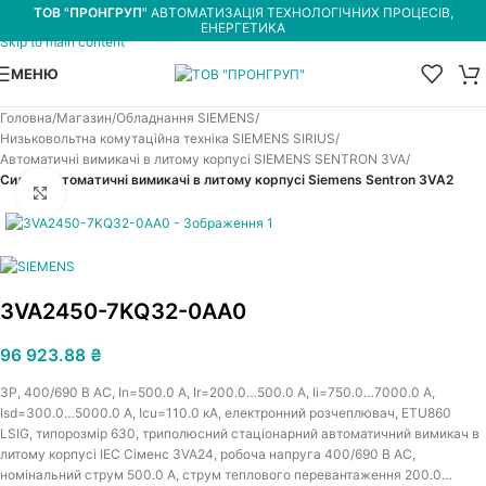
ТОВ "ПРОНГРУП"
АВТОМАТИЗАЦІЯ ТЕХНОЛОГІЧНИХ ПРОЦЕСІВ,
Skip to navigation
ЕНЕРГЕТИКА
Skip to main content
МЕНЮ
Головна
Магазин
Обладнання SIEMENS
Низьковольтна комутаційна техніка SIEMENS SIRIUS
Автоматичні вимикачі в литому корпусі SIEMENS SENTRON 3VA
Силові автоматичні вимикачі в литому корпусі Siemens Sentron 3VA2
Увеличить
3VA2450-7KQ32-0AA0
96 923.88
₴
3P, 400/690 В АС, In=500.0 A, Ir=200.0…500.0 A, Iі=750.0…7000.0 A,
Isd=300.0…5000.0 A, Icu=110.0 кА, електронний розчеплювач, ETU860
LSIG, типорозмір 630, триполюсний стаціонарний автоматичний вимикач в
литому корпусі IEC Сіменс 3VA24, робоча напруга 400/690 В АС,
номінальний струм 500.0 A, струм теплового перевантаження 200.0…