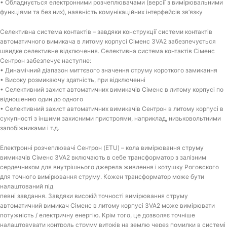
• Обладнується електронними розчеплювачами (версії з вимірювальними
функціями та без них), наявність комунікаційних інтерфейсів зв’язку
Селективна система контактів – завдяки конструкції системи контактів
автоматичного вимикача в литому корпусі Сіменс 3VA2 забезпечується
швидке селективне відключення. Селективна система контактів Сіменс
Сентрон забезпечує наступне:
• Динамічний діапазон миттєвого значення струму короткого замикання
• Високу розмикаючу здатність, при відключенні
• Селективний захист автоматичних вимикачів Сіменс в литому корпусі по
відношенню один до одного
• Селективний захист автоматичних вимикачів Сентрон в литому корпусі в
сукупності з іншими захисними пристроями, наприклад, низьковольтними
запобіжниками і т.д.
Електронні розчеплювачі Сентрон (ETU) – кола вимірювання струму
вимикачів Сіменс 3VA2 включають в себе трансформатор з залізним
сердечником для внутрішнього джерела живлення і котушку Роговского
для точного вимірювання струму. Кожен трансформатор може бути
налаштований під
певні завдання. Завдяки високій точності вимірювання струму
автоматичний вимикач Сіменс в литому корпусі 3VA2 може вимірювати
потужність / електричну енергію. Крім того, це дозволяє точніше
налаштовувати контроль струму витоків на землю через помилки в системі