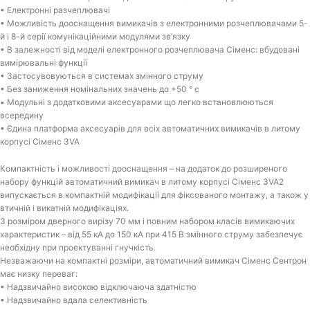
• Електронні разчеплювачі
• Можливість дооснащення вимикачів з електронними розчеплювачами 5-
й і 8-й серії комунікаційними модулями зв’язку
• В залежності від моделі електронного розчеплювача Сіменс: вбудовані
вимірювальні функції
• Застосувовуються в системах змінного струму
• Без заниження номінальних значень до +50 ° c
• Модульні з додатковими аксесуарами що легко встановлюються
всередину
• Єдина платформа аксесуарів для всіх автоматичних вимикачів в литому
корпусі Сіменс 3VA
Компактність і можливості дооснащення – на додаток до розширеного
набору функцій автоматичний вимикач в литому корпусі Сіменс 3VA2
випускається в компактній модифікації для фіксованого монтажу, а також у
втичній і викатній модифікаціях.
З розміром дверного вирізу 70 мм і повним набором класів вимикаючих
характеристик – від 55 кА до 150 кА при 415 В змінного струму забезпечує
необхідну при проектуванні гнучкість.
Незважаючи на компактні розміри, автоматичний вимикач Сіменс Сентрон
має низку переваг:
• Надзвичайно високою відключаюча здатністю
• Надзвичайно вдала селективність