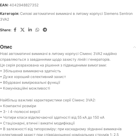
EAN:
4042948827352
Категорія:
Силові автоматичні вимикачі в литому корпусі Siemens Sentron
3VA2
Share:
Опис
Нові автоматичні вимикачі в литому корпусі Сіменс 3VA2 надійно
справляються з завданнями щодо захисту ліній і генераторів.
Ця серія розрахована на рішення з підвищеними вимогами:
• Збільшена вимикаюча здатність
• Дуже хороший селективний захист
• Вбудовані вимірювальні функції
• Комунікаційні можливості
Найбільш важливі характеристики серії Сіменс 3VA2:
• Компактні розміри
• 3- і 4-полюсні версії
• Чотири класи відключаючої здатності від 55 кА до 150 кА
• Стаціонарні, втичні і викатні модифікації
• В залежності від типорозміру: при каскадному з’єднанні вимикачів
селективний захист при співвідношенні номінальних струмів 1: 2.5