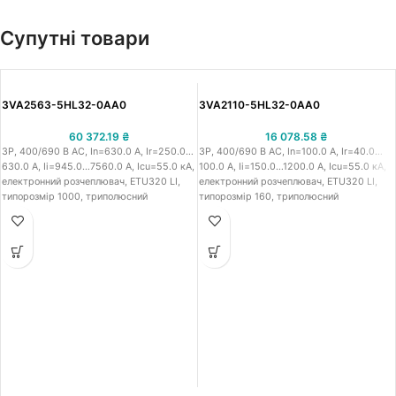
Супутні товари
3VA2563-5HL32-0AA0
3VA2110-5HL32-0AA0
60 372.19
₴
16 078.58
₴
3P, 400/690 В АС, In=630.0 A, Ir=250.0…
3P, 400/690 В АС, In=100.0 A, Ir=40.0…
630.0 A, Iі=945.0…7560.0 A, Icu=55.0 кА,
100.0 A, Iі=150.0…1200.0 A, Icu=55.0 кА,
електронний розчеплювач, ETU320 LI,
електронний розчеплювач, ETU320 LI,
типорозмір 1000, триполюсний
типорозмір 160, триполюсний
стаціонарний автоматичний вимикач в
стаціонарний автоматичний вимикач в
литому корпусі IEC Сіменс 3VA25,
литому корпусі IEC Сіменс 3VA21, робоча
робоча напруга 400/690 В АС,
напруга 400/690 В АС, номінальний
номінальний струм 630.0 A, струм
струм 100.0 A, струм теплового
теплового перевантаження 250.0…630.0
перевантаження 40.0…100.0 A, струм
A, струм миттєвого спрацювання від к.з.
миттєвого спрацювання від к.з.
регульований 945.0…7560.0 A, з
регульований 150.0…1200.0 A, з
розмикаючою здатністю при 415В - 55.0
розмикаючою здатністю при 415В - 55.0
кА, середня вимикаюча здатність M,
кА, середня вимикаюча здатність M,
функціонал: захист лінії - ETU320 LI, тип
функціонал: захист лінії - ETU320 LI, тип
розчеплювача: електронний
розчеплювача: електронний
розчеплювач, тип підключення: гвинтова
розчеплювач, тип підключення: гвинтова
клема
клема