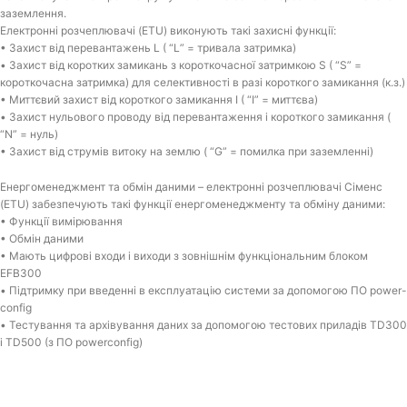
заземлення.
Електронні розчеплювачі (ETU) виконують такі захисні функції:
• Захист від перевантажень L ( “L” = тривала затримка)
• Захист від коротких замикань з короткочасної затримкою S ( “S” =
короткочасна затримка) для селективності в разі короткого замикання (к.з.)
• Миттєвий захист від короткого замикання I ( “I” = миттєва)
• Захист нульового проводу від перевантаження і короткого замикання (
“N” = нуль)
• Захист від струмів витоку на землю ( “G” = помилка при заземленні)
Енергоменеджмент та обмін даними – електронні розчеплювачі Сіменс
(ETU) забезпечують такі функції енергоменеджменту та обміну даними:
• Функції вимірювання
• Обмін даними
• Мають цифрові входи і виходи з зовнішнім функціональним блоком
EFB300
• Підтримку при введенні в експлуатацію системи за допомогою ПО power-
config
• Тестування та архівування даних за допомогою тестових приладів TD300
і TD500 (з ПО powerconfig)