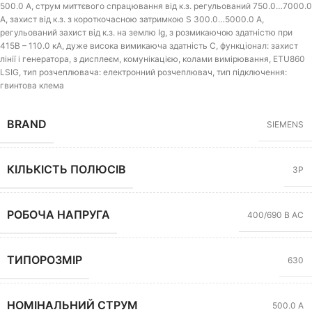
500.0 A, струм миттєвого спрацювання від к.з. регульований 750.0…7000.0
A, захист від к.з. з короткочасною затримкою S 300.0…5000.0 A,
регульований захист від к.з. на землю Ig, з розмикаючою здатністю при
415В – 110.0 кА, дуже висока вимикаюча здатність C, функціонал: захист
лінії і генератора, з дисплеєм, комунікацією, колами вимірювання, ETU860
LSIG, тип розчеплювача: електронний розчеплювач, тип підключення:
гвинтова клема
BRAND
SIEMENS
КІЛЬКІСТЬ ПОЛЮСІВ
3P
РОБОЧА НАПРУГА
400/690 В AC
ТИПОРОЗМІР
630
НОМІНАЛЬНИЙ СТРУМ
500.0 А