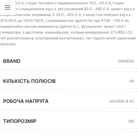
струм 40.0 A, струм теплового перевантаження 16.0…40.0 A, струм
миттєвого спрацювання від к.з. регульований 60.0…480.0 A, захист від к.з.
з короткочасною затримкою S 24.0…400.0 A, з захистом нейтралі від к.з.
20%/40% до 100%/160%, з розмикаючою здатністю при 415В – 150.0 кА,
надзвичайно висока вимикаюча здатність L, функціонал: захист лінії і
генератора, з дисплеєм, комунікацією, колами вимірювання, ETU850 LSI,
тип розчеплювача: електронний розчеплювач, тип підключення: рамочний
затискач
BRAND
SIEMENS
КІЛЬКІСТЬ ПОЛЮСІВ
4P
РОБОЧА НАПРУГА
400/690 В AC
ТИПОРОЗМІР
160