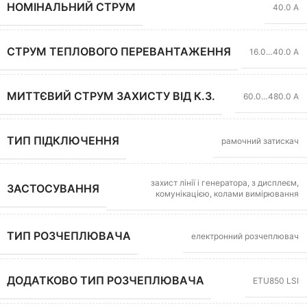
НОМІНАЛЬНИЙ СТРУМ
40.0 А
СТРУМ ТЕПЛОВОГО ПЕРЕВАНТАЖЕННЯ
16.0…40.0 А
МИТТЄВИЙ СТРУМ ЗАХИСТУ ВІД К.З.
60.0…480.0 А
ТИП ПІДКЛЮЧЕННЯ
рамочний затискач
захист лінії і генератора, з дисплеєм,
ЗАСТОСУВАННЯ
комунікацією, колами вимірювання
ТИП РОЗЧЕПЛЮВАЧА
електронний розчеплювач
ДОДАТКОВО ТИП РОЗЧЕПЛЮВАЧА
ETU850 LSI