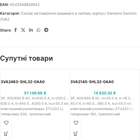
EAN:
4042948826942
Категорія:
Силові автоматичні вимикачі в литому корпусі Siemens Sentron
3VA2
Share:
Супутні товари
3VA2463-5HL32-0AA0
3VA2140-5HL32-0AA0
57 148.66
₴
14 830.20
₴
3P, 400/690 В АС, In=630.0 A, Ir=250.0…
3P, 400/690 В АС, In=40.0 A, Ir=16.0…
630.0 A, Iі=945.0…6300.0 A, Icu=55.0 кА,
40.0 A, Iі=60.0…480.0 A, Icu=55.0 кА,
електронний розчеплювач, ETU320 LI,
електронний розчеплювач, ETU320 LI,
типорозмір 630, триполюсний
типорозмір 160, триполюсний
стаціонарний автоматичний вимикач в
стаціонарний автоматичний вимикач в
литому корпусі IEC Сіменс 3VA24,
литому корпусі IEC Сіменс 3VA21, робоча
робоча напруга 400/690 В АС,
напруга 400/690 В АС, номінальний
номінальний струм 630.0 A, струм
струм 40.0 A, струм теплового