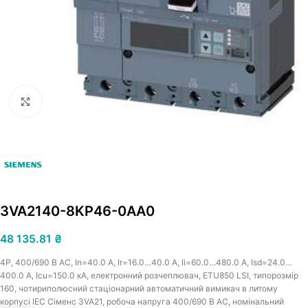
Увеличить
3VA2140-8KP46-0AA0
48 135.81
₴
4P, 400/690 В АС, In=40.0 A, Ir=16.0…40.0 A, Iі=60.0…480.0 A, Isd=24.0…
400.0 A, Icu=150.0 кА, електронний розчеплювач, ETU850 LSI, типорозмір
160, чотириполюсний стаціонарний автоматичний вимикач в литому
корпусі IEC Сіменс 3VA21, робоча напруга 400/690 В АС, номінальний