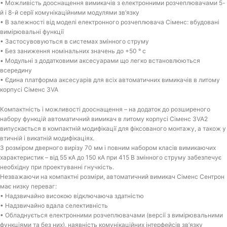
• Можливість дооснащення вимикачів з електронними розчеплювачами 5-
й і 8-й серії комунікаційними модулями зв’язку
• В залежності від моделі електронного розчеплювача Сіменс: вбудовані
вимірювальні функції
• Застосувовуються в системах змінного струму
• Без заниження номінальних значень до +50 ° c
• Модульні з додатковими аксесуарами що легко встановлюються
всередину
• Єдина платформа аксесуарів для всіх автоматичних вимикачів в литому
корпусі Сіменс 3VA
Компактність і можливості дооснащення – на додаток до розширеного
набору функцій автоматичний вимикач в литому корпусі Сіменс 3VA2
випускається в компактній модифікації для фіксованого монтажу, а також у
втичній і викатній модифікаціях.
З розміром дверного вирізу 70 мм і повним набором класів вимикаючих
характеристик – від 55 кА до 150 кА при 415 В змінного струму забезпечує
необхідну при проектуванні гнучкість.
Незважаючи на компактні розміри, автоматичний вимикач Сіменс Сентрон
має низку переваг:
• Надзвичайно високою відключаюча здатністю
• Надзвичайно вдала селективність
• Обладнується електронними розчеплювачами (версії з вимірювальними
функціями та без них), наявність комунікаційних інтерфейсів зв’язку