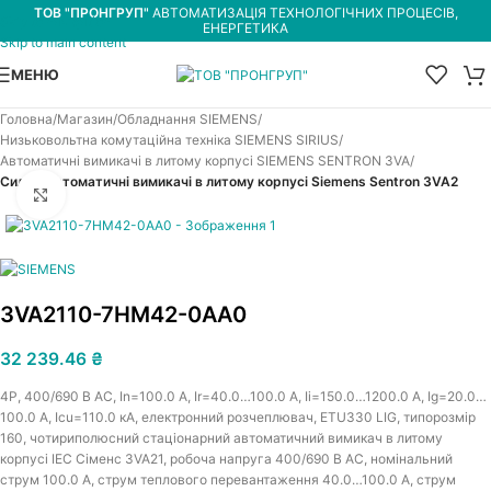
ТОВ "ПРОНГРУП"
АВТОМАТИЗАЦІЯ ТЕХНОЛОГІЧНИХ ПРОЦЕСІВ,
Skip to navigation
ЕНЕРГЕТИКА
Skip to main content
МЕНЮ
Головна
Магазин
Обладнання SIEMENS
Низьковольтна комутаційна техніка SIEMENS SIRIUS
Автоматичні вимикачі в литому корпусі SIEMENS SENTRON 3VA
Силові автоматичні вимикачі в литому корпусі Siemens Sentron 3VA2
Увеличить
3VA2110-7HM42-0AA0
32 239.46
₴
4P, 400/690 В АС, In=100.0 A, Ir=40.0…100.0 A, Iі=150.0…1200.0 A, Ig=20.0…
100.0 A, Icu=110.0 кА, електронний розчеплювач, ETU330 LIG, типорозмір
160, чотириполюсний стаціонарний автоматичний вимикач в литому
корпусі IEC Сіменс 3VA21, робоча напруга 400/690 В АС, номінальний
струм 100.0 A, струм теплового перевантаження 40.0…100.0 A, струм