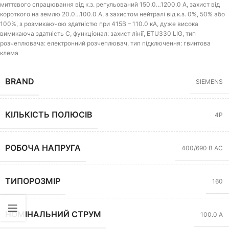
миттєвого спрацювання від к.з. регульований 150.0…1200.0 A, захист від
короткого на землю 20.0…100.0 A, з захистом нейтралі від к.з. 0%, 50% або
100%, з розмикаючою здатністю при 415В – 110.0 кА, дуже висока
вимикаюча здатність C, функціонал: захист лінії, ETU330 LIG, тип
розчеплювача: електронний розчеплювач, тип підключення: гвинтова
клема
BRAND
SIEMENS
КІЛЬКІСТЬ ПОЛЮСІВ
4P
РОБОЧА НАПРУГА
400/690 В AC
ТИПОРОЗМІР
160
НОМІНАЛЬНИЙ СТРУМ
100.0 А