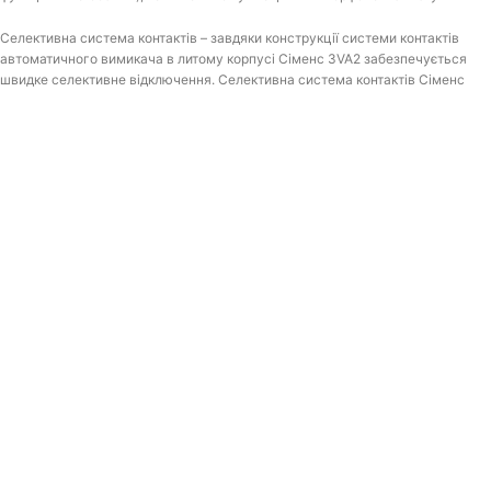
Селективна система контактів – завдяки конструкції системи контактів
автоматичного вимикача в литому корпусі Сіменс 3VA2 забезпечується
швидке селективне відключення. Селективна система контактів Сіменс
Сентрон забезпечує наступне:
• Динамічний діапазон миттєвого значення струму короткого замикання
• Високу розмикаючу здатність, при відключенні
• Селективний захист автоматичних вимикачів Сіменс в литому корпусі по
відношенню один до одного
• Селективний захист автоматичних вимикачів Сентрон в литому корпусі в
сукупності з іншими захисними пристроями, наприклад, низьковольтними
запобіжниками і т.д.
Електронні розчеплювачі Сентрон (ETU) – кола вимірювання струму
вимикачів Сіменс 3VA2 включають в себе трансформатор з залізним
сердечником для внутрішнього джерела живлення і котушку Роговского
для точного вимірювання струму. Кожен трансформатор може бути
налаштований під
певні завдання. Завдяки високій точності вимірювання струму
автоматичний вимикач Сіменс в литому корпусі 3VA2 може вимірювати
потужність / електричну енергію. Крім того, це дозволяє точніше
налаштовувати контроль струму витоків на землю через помилки в системі
заземлення.