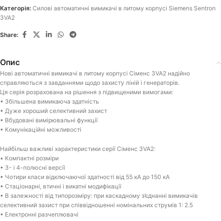
Категорія:
Силові автоматичні вимикачі в литому корпусі Siemens Sentron
3VA2
Share:
Опис
Нові автоматичні вимикачі в литому корпусі Сіменс 3VA2 надійно
справляються з завданнями щодо захисту ліній і генераторів.
Ця серія розрахована на рішення з підвищеними вимогами:
• Збільшена вимикаюча здатність
• Дуже хороший селективний захист
• Вбудовані вимірювальні функції
• Комунікаційні можливості
Найбільш важливі характеристики серії Сіменс 3VA2:
• Компактні розміри
• 3- і 4-полюсні версії
• Чотири класи відключаючої здатності від 55 кА до 150 кА
• Стаціонарні, втичні і викатні модифікації
• В залежності від типорозміру: при каскадному з’єднанні вимикачів
селективний захист при співвідношенні номінальних струмів 1: 2.5
• Електронні разчеплювачі