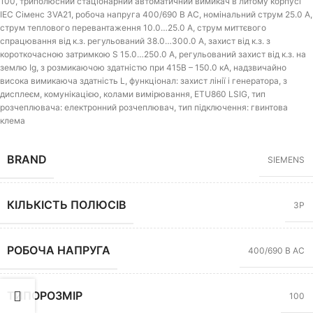
100, триполюсний стаціонарний автоматичний вимикач в литому корпусі
IEC Сіменс 3VA21, робоча напруга 400/690 В АС, номінальний струм 25.0 A,
струм теплового перевантаження 10.0…25.0 A, струм миттєвого
спрацювання від к.з. регульований 38.0…300.0 A, захист від к.з. з
короткочасною затримкою S 15.0…250.0 A, регульований захист від к.з. на
землю Ig, з розмикаючою здатністю при 415В – 150.0 кА, надзвичайно
висока вимикаюча здатність L, функціонал: захист лінії і генератора, з
дисплеєм, комунікацією, колами вимірювання, ETU860 LSIG, тип
розчеплювача: електронний розчеплювач, тип підключення: гвинтова
клема
BRAND
SIEMENS
КІЛЬКІСТЬ ПОЛЮСІВ
3P
РОБОЧА НАПРУГА
400/690 В AC
ТИПОРОЗМІР
100