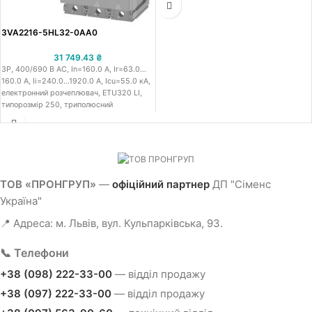
струм 40.0 A, струм теплового
перевантаження 16.0…40.0 A, струм
3VA2216-5HL32-0AA0
миттєвого спрацювання від к.з.
регульований 60.0…480.0 A, з
31 749.43
₴
розмикаючою здатністю при 415В - 55.0
3P, 400/690 В АС, In=160.0 A, Ir=63.0…
кА, середня вимикаюча здатність M,
160.0 A, Iі=240.0…1920.0 A, Icu=55.0 кА,
функціонал: захист лінії - ETU320 LI, тип
електронний розчеплювач, ETU320 LI,
розчеплювача: електронний
типорозмір 250, триполюсний
розчеплювач, тип підключення: гвинтова
стаціонарний автоматичний вимикач в
клема
литому корпусі IEC Сіменс 3VA22,
робоча напруга 400/690 В АС,
номінальний струм 160.0 A, струм
теплового перевантаження 63.0…160.0
A, струм миттєвого спрацювання від к.з.
ТОВ «ПРОНГРУП»
—
офіційний партнер
ДП "Сіменс
регульований 240.0…1920.0 A, з
Україна"
розмикаючою здатністю при 415В - 55.0
кА, середня вимикаюча здатність M,
📍 Адреса: м. Львів, вул. Кульпарківська, 93.
функціонал: захист лінії - ETU320 LI, тип
розчеплювача: електронний
розчеплювач, тип підключення: гвинтова
📞 Телефони
клема
+38 (098) 222-33-00
— відділ продажу
+38 (097) 222-33-00
— відділ продажу