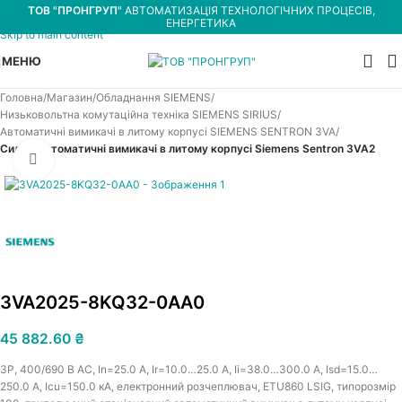
ТОВ "ПРОНГРУП"
АВТОМАТИЗАЦІЯ ТЕХНОЛОГІЧНИХ ПРОЦЕСІВ,
Skip to navigation
ЕНЕРГЕТИКА
Skip to main content
МЕНЮ
Головна
Магазин
Обладнання SIEMENS
Низьковольтна комутаційна техніка SIEMENS SIRIUS
Автоматичні вимикачі в литому корпусі SIEMENS SENTRON 3VA
Силові автоматичні вимикачі в литому корпусі Siemens Sentron 3VA2
Увеличить
3VA2025-8KQ32-0AA0
45 882.60
₴
3P, 400/690 В АС, In=25.0 A, Ir=10.0…25.0 A, Iі=38.0…300.0 A, Isd=15.0…
250.0 A, Icu=150.0 кА, електронний розчеплювач, ETU860 LSIG, типорозмір