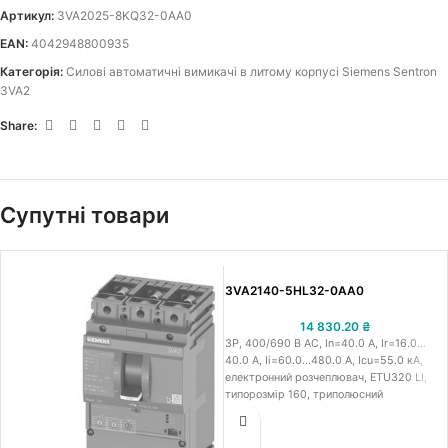
Артикул:
3VA2025-8KQ32-0AA0
EAN:
4042948800935
Категорія:
Силові автоматичні вимикачі в литому корпусі Siemens Sentron
3VA2
Share:
Супутні товари
3VA2140-5HL32-0AA0
14 830.20
₴
3P, 400/690 В АС, In=40.0 A, Ir=16.0…
40.0 A, Iі=60.0…480.0 A, Icu=55.0 кА,
електронний розчеплювач, ETU320 LI,
типорозмір 160, триполюсний
стаціонарний автоматичний вимикач в
литому корпусі IEC Сіменс 3VA21, робоча
напруга 400/690 В АС, номінальний