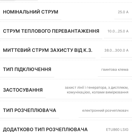
НОМІНАЛЬНИЙ СТРУМ
25.0 А
СТРУМ ТЕПЛОВОГО ПЕРЕВАНТАЖЕННЯ
10.0…25.0 А
МИТТЄВИЙ СТРУМ ЗАХИСТУ ВІД К.З.
38.0…300.0 А
ТИП ПІДКЛЮЧЕННЯ
гвинтова клема
захист лінії і генератора, з дисплеєм,
ЗАСТОСУВАННЯ
комунікацією, колами вимірювання
ТИП РОЗЧЕПЛЮВАЧА
електронний розчеплювач
ДОДАТКОВО ТИП РОЗЧЕПЛЮВАЧА
ETU860 LSIG