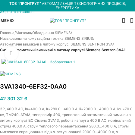
ТОВ "ПРОНГРУП"
АВТОМАТИЗАЦІЯ ТЕХНОЛОГІЧНИХ ПРОЦЕСІВ,
Skip to navigation
ЕНЕРГЕТИКА
Skip to main content
МЕНЮ
Головна
Магазин
Обладнання SIEMENS
Низьковольтна комутаційна техніка SIEMENS SIRIUS
Автоматичні вимикачі в литому корпусі SIEMENS SENTRON 3VA
Силові автоматичні вимикачі в литому корпусі Siemens Sentron 3VA1
Увеличить
3VA1340-6EF32-0AA0
42 301.32
₴
3P, 400 В АС, In=400.0 A, Ir=280.0…400.0 A, Iі=2000.0…4000.0 A, Icu=70.0
кА, TM240, ATAM, типорозмір 400, триполюсний автоматичний вимикач в
литому корпусі IEC Сіменс 3VA13, робоча напруга 400 В АС, номінальний
струм 400.0 A, струм теплового перевантаження 280.0…400.0 A, струм
миттєвого спрацювання від к.з. регульований 2000.0…4000.0 A, з