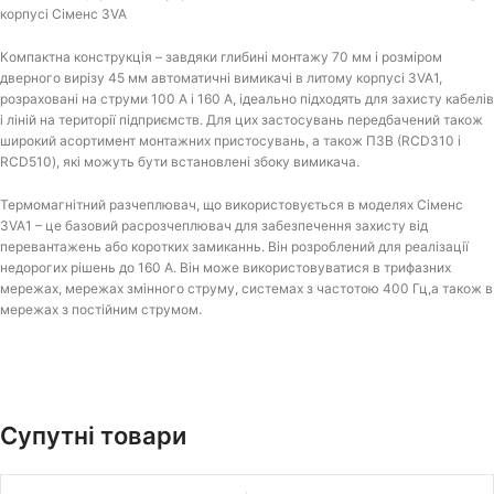
корпусі Сіменс 3VA
Компактна конструкція – завдяки глибині монтажу 70 мм і розміром
дверного вирізу 45 мм автоматичні вимикачі в литому корпусі 3VA1,
розраховані на струми 100 A і 160 A, ідеально підходять для захисту кабелів
і ліній на території підприємств. Для цих застосувань передбачений також
широкий асортимент монтажних пристосувань, а також ПЗВ (RCD310 і
RCD510), які можуть бути встановлені збоку вимикача.
Термомагнітний разчеплювач, що використовується в моделях Сіменс
3VA1 – це базовий расрозчеплювач для забезпечення захисту від
перевантажень або коротких замиканнь. Він розроблений для реалізації
недорогих рішень до 160 A. Він може використовуватися в трифазних
мережах, мережах змінного струму, системах з частотою 400 Гц,а також в
мережах з постійним струмом.
Супутні товари