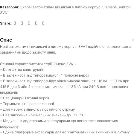
Категорія:
Силові автоматичні вимикачі в литому корпусі Siemens Sentron
3VA1
Share:
Опис
Нові автоматичні вимикачі в литому корпусі 3VA1 надійно справляються з
завданнями щодо захисту ліній.
Основні характеристики серії Сіменс 3VA1:
• Компактна конструкція
• В залежності від типорозміру: 1-4 полюсні версії
• В залежності від типорозміру: відключаюча здатність 16 кА …110 кА при
415 В для 3 або 4-полюсних вимикачів і 36 кА при 240 В для 1-полюсних
вимикачів
• Стаціонарні і втичні версії
• Термомагнітні разчеплювачі
• Для мереж змінного / постійного струму
• Без зниження номінальних значень до +50 ° C
• Модульні з додатковими аксесуарами що легко встановлюються
всередину
• Єдина платформа аксесуарів для всіх автоматичних вимикачів в литому