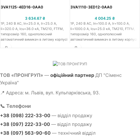
3VA1125-4ED16-0AA0
3VA1110-3ED12-0AA0
3 634.67
₴
4 004.25
₴
1P, 240 В АС, In=25.0 A, Ir=25.0 A,
1P, 240 В АС, In=100.0 A, Ir=100.0 A,
Iі=320.0 A, Icu=36.0 кА, TM210, FTFM,
Iі=1000.0 A, Icu=25.0 кА, TM210, FTFM,
типорозмір 160, однополюсний
типорозмір 160, однополюсний
автоматичний вимикач в литому корпусі
автоматичний вимикач в литому корпусі
IEC Сіменс 3VA11, робоча напруга 240 В
IEC Сіменс 3VA11, робоча напруга 240 В
АС, номінальний струм 25.0 A, струм
АС, номінальний струм 100.0 A, струм
теплового перевантаження 25.0 A, струм
теплового перевантаження 100.0 A,
миттєвого спрацювання від к.з.
струм миттєвого спрацювання від к.з.
нерегульований 320.0 A, з розмикаючою
нерегульований 1000.0 A, з
здатністю 36.0 кА, стандартна
розмикаючою здатністю 25.0 кА, низька
ТОВ «ПРОНГРУП»
—
офіційний партнер
ДП "Сіменс
вимикаюча здатність S, функціонал:
вимикаюча здатність N, функціонал:
Україна"
захист лінії - TM210, FTFM, тип
захист лінії - TM210, FTFM, тип
розчеплювача: термомагнітний
розчеплювача: термомагнітний
📍 Адреса: м. Львів, вул. Кульпарківська, 93.
розчеплювач, тип підключення: рамочний
розчеплювач, тип підключення: гвинтова
затискач
клема
📞 Телефони
+38 (098) 222-33-00
— відділ продажу
+38 (097) 222-33-00
— відділ продажу
+38 (097) 563-90-60
— технічний відділ