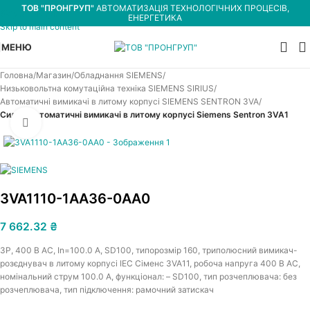
ТОВ "ПРОНГРУП"
АВТОМАТИЗАЦІЯ ТЕХНОЛОГІЧНИХ ПРОЦЕСІВ,
Skip to navigation
ЕНЕРГЕТИКА
Skip to main content
МЕНЮ
Головна
Магазин
Обладнання SIEMENS
Низьковольтна комутаційна техніка SIEMENS SIRIUS
Автоматичні вимикачі в литому корпусі SIEMENS SENTRON 3VA
Силові автоматичні вимикачі в литому корпусі Siemens Sentron 3VA1
Увеличить
3VA1110-1AA36-0AA0
7 662.32
₴
3P, 400 В АС, In=100.0 A, SD100, типорозмір 160, триполюсний вимикач-
розєднувач в литому корпусі IEC Сіменс 3VA11, робоча напруга 400 В АС,
номінальний струм 100.0 A, функціонал: – SD100, тип розчеплювача: без
розчеплювача, тип підключення: рамочний затискач