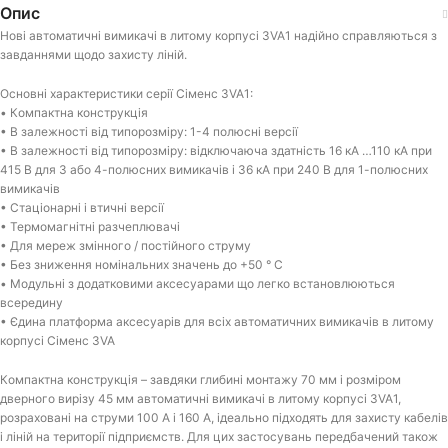
Опис
Нові автоматичні вимикачі в литому корпусі 3VA1 надійно справляються з
завданнями щодо захисту ліній.
Основні характеристики серії Сіменс 3VA1:
• Компактна конструкція
• В залежності від типорозміру: 1-4 полюсні версії
• В залежності від типорозміру: відключаюча здатність 16 кА …110 кА при
415 В для 3 або 4-полюсних вимикачів і 36 кА при 240 В для 1-полюсних
вимикачів
• Стаціонарні і втичні версії
• Термомагнітні разчеплювачі
• Для мереж змінного / постійного струму
• Без зниження номінальних значень до +50 ° C
• Модульні з додатковими аксесуарами що легко встановлюються
всередину
• Єдина платформа аксесуарів для всіх автоматичних вимикачів в литому
корпусі Сіменс 3VA
Компактна конструкція – завдяки глибині монтажу 70 мм і розміром
дверного вирізу 45 мм автоматичні вимикачі в литому корпусі 3VA1,
розраховані на струми 100 A і 160 A, ідеально підходять для захисту кабелів
і ліній на території підприємств. Для цих застосувань передбачений також