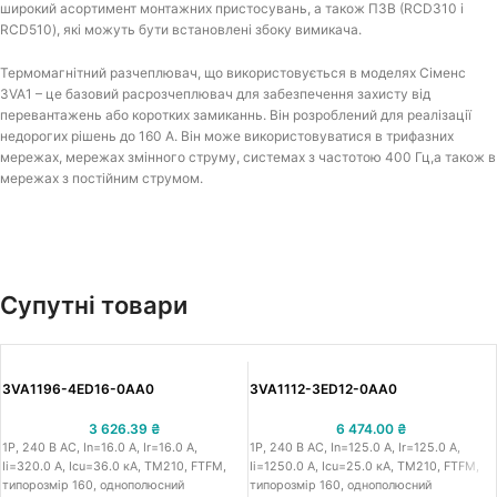
широкий асортимент монтажних пристосувань, а також ПЗВ (RCD310 і
RCD510), які можуть бути встановлені збоку вимикача.
Термомагнітний разчеплювач, що використовується в моделях Сіменс
3VA1 – це базовий расрозчеплювач для забезпечення захисту від
перевантажень або коротких замиканнь. Він розроблений для реалізації
недорогих рішень до 160 A. Він може використовуватися в трифазних
мережах, мережах змінного струму, системах з частотою 400 Гц,а також в
мережах з постійним струмом.
Супутні товари
3VA1196-4ED16-0AA0
3VA1112-3ED12-0AA0
3 626.39
₴
6 474.00
₴
1P, 240 В АС, In=16.0 A, Ir=16.0 A,
1P, 240 В АС, In=125.0 A, Ir=125.0 A,
Iі=320.0 A, Icu=36.0 кА, TM210, FTFM,
Iі=1250.0 A, Icu=25.0 кА, TM210, FTFM,
типорозмір 160, однополюсний
типорозмір 160, однополюсний