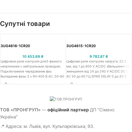
Супутні товари
3UG4616-1CR20
3UG4615-1CR20
10 453.69
₴
9 782.87
₴
Цифровое реле контроля для3-фазного
Цифрове реле контролю напруги, 22.5
напряжения с нейтральным проводом.
мм, від 1 до 600 V AC/DC збвльшнннч та
Подключаемое чередование фаз.
зменшення від 24 до 240 V AC/DC DC і
Выпадение фазы 3 x 90–400 В AC, 50–60
AC 50 до 60 ГЦ SPIKE DELAY 0 до 20 S
Гц. Пониженное напряжение и
гістерезис 0.1 до 300 V, 1 перекидний
перенапряжение 90–400 В. Гистерезис 1–
контакт з або без ERROR LOG, гвинтові
20 В по 0–20 с для Umin и Umax 1 Вт для
клеми
Umin 1 Вт для Umax. Винтовой зажим.
Продукт-преемник для 3UG3042-1BP50
ТОВ «ПРОНГРУП»
—
офіційний партнер
ДП "Сіменс
Україна"
📍 Адреса: м. Львів, вул. Кульпарківська, 93.