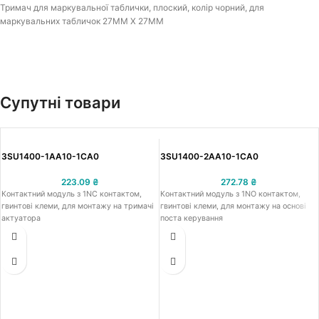
Тримач для маркувальної таблички, плоский, колір чорний, для
маркувальних табличок 27MM X 27MM
Супутні товари
3SU1400-1AA10-1CA0
3SU1400-2AA10-1CA0
223.09
₴
272.78
₴
Контактний модуль з 1NC контактом,
Контактний модуль з 1NO контактом,
гвинтові клеми, для монтажу на тримачі
гвинтові клеми, для монтажу на основі
актуатора
поста керування