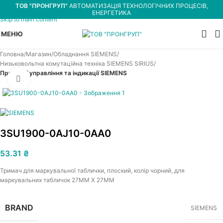
ТОВ "ПРОНГРУП"
АВТОМАТИЗАЦІЯ ТЕХНОЛОГІЧНИХ ПРОЦЕСІВ,
Skip to navigation
ЕНЕРГЕТИКА
Skip to main content
МЕНЮ
Головна
Магазин
Обладнання SIEMENS
Низьковольтна комутаційна техніка SIEMENS SIRIUS
Пристрої управління та індикації SIEMENS
Увеличить
3SU1900-0AJ10-0AA0
53.31
₴
Тримач для маркувальної таблички, плоский, колір чорний, для
маркувальних табличок 27MM X 27MM
BRAND
SIEMENS