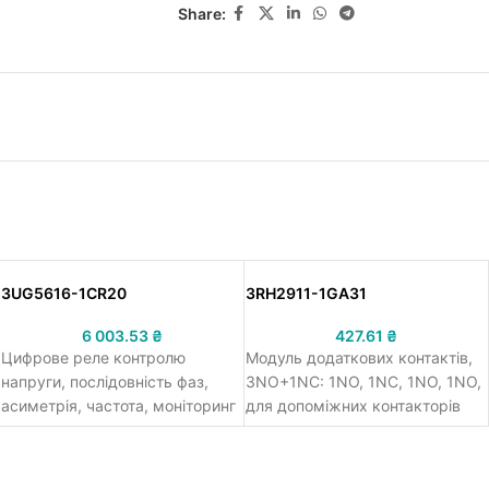
Share:
3UG5616-1CR20
3RH2911-1GA31
6 003.53
₴
427.61
₴
Цифрове реле контролю
Модуль додаткових контактів,
напруги, послідовність фаз,
3NO+1NC: 1NO, 1NC, 1NO, 1NO,
асиметрія, частота, моніторинг
для допоміжних контакторів
підвищеної та зниже
типорозміру S00