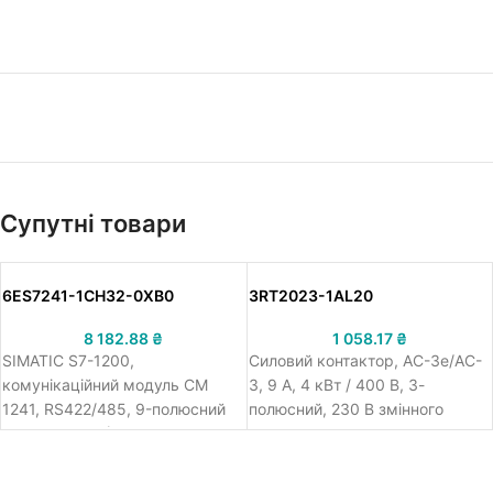
Супутні товари
6ES7241-1CH32-0XB0
3RT2023-1AL20
8 182.88
₴
1 058.17
₴
SIMATIC S7-1200,
Силовий контактор, AC-3e/AC-
комунікаційний модуль CM
3, 9 A, 4 кВт / 400 В, 3-
1241, RS422/485, 9-полюсний
полюсний, 230 В змінного
розєм SUB D (вилка), вільно-пр
струму, 50/60 Гц, допо