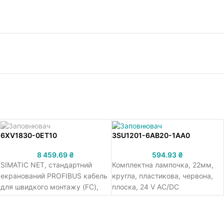
6XV1830-0ET10
3SU1201-6AB20-1AA0
8 459.69
₴
594.93
₴
SIMATIC NET, стандартний
Комплектна лампочка, 22мм,
екранований PROFIBUS кабель
кругла, пластикова, червона,
для швидкого монтажу (FC),
плоска, 24 V AC/DC
відрізок довжиною 10