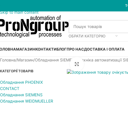
Skip to navigation
Т
Skip to main content
ОБРАТИ КАТЕГОРІЮ
ОЛОВНА
МАГАЗИН
КОНТАКТИ
БЛОГ
ПРО НАС
ДОСТАВКА І ОПЛАТА
Головна
Магазин
Обладнання SIEMENS
Техніка автоматизації S
Увеличить
КАТЕГОРІЇ ТОВАРІВ
Обладнання PHOENIX
CONTACT
Обладнання SIEMENS
Обладнання WEIDMUELLER