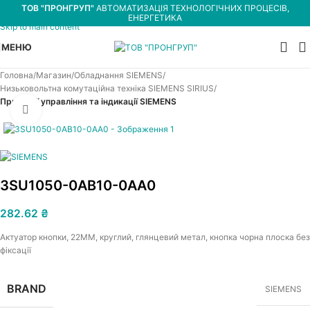
ТОВ "ПРОНГРУП"
АВТОМАТИЗАЦІЯ ТЕХНОЛОГІЧНИХ ПРОЦЕСІВ,
Skip to navigation
ЕНЕРГЕТИКА
Skip to main content
МЕНЮ
Головна
Магазин
Обладнання SIEMENS
Низьковольтна комутаційна техніка SIEMENS SIRIUS
Пристрої управління та індикації SIEMENS
Увеличить
3SU1050-0AB10-0AA0
282.62
₴
Актуатор кнопки, 22MM, круглий, глянцевий метал, кнопка чорна плоска без
фіксації
BRAND
SIEMENS