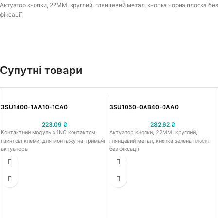
Актуатор кнопки, 22MM, круглий, глянцевий метал, кнопка чорна плоска без
фіксації
Супутні товари
3SU1400-1AA10-1CA0
3SU1050-0AB40-0AA0
223.09
₴
282.62
₴
Контактний модуль з 1NC контактом,
Актуатор кнопки, 22MM, круглий,
гвинтові клеми, для монтажу на тримачі
глянцевий метал, кнопка зелена плоска
актуатора
без фіксації