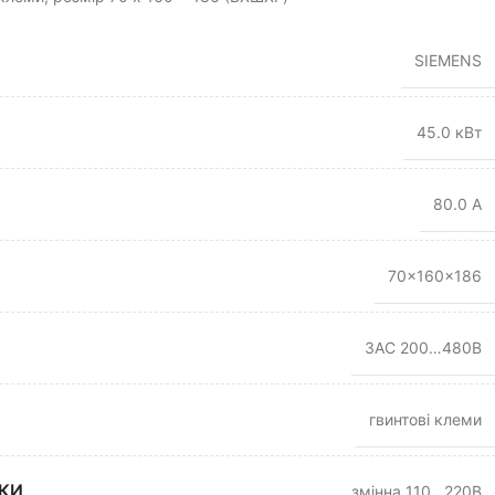
SIEMENS
45.0 кВт
80.0 А
70x160x186
3АС 200…480В
гвинтові клеми
КИ
змінна 110…220В