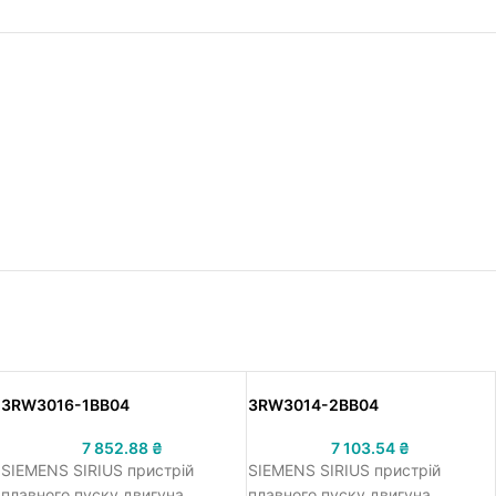
3RW3016-1BB04
3RW3014-2BB04
7 852.88
₴
7 103.54
₴
SIEMENS SIRIUS пристрій
SIEMENS SIRIUS пристрій
плавного пуску двигуна,
плавного пуску двигуна,