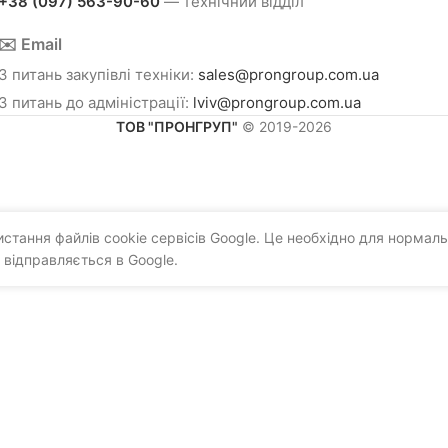
+38 (097) 563-90-60
— технічний відділ
✉️ Email
З питань закупівлі техніки:
sales@prongroup.com.ua
З питань до адміністрації:
lviv@prongroup.com.ua
ТОВ "ПРОНГРУП"
© 2019-2026
тання файлів cookie сервісів Google. Це необхідно для нормаль
 відправляється в Google.