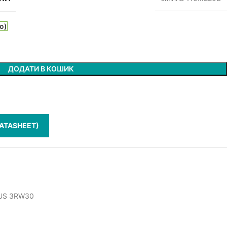
о)
ДОДАТИ В КОШИК
ATASHEET)
IUS 3RW30