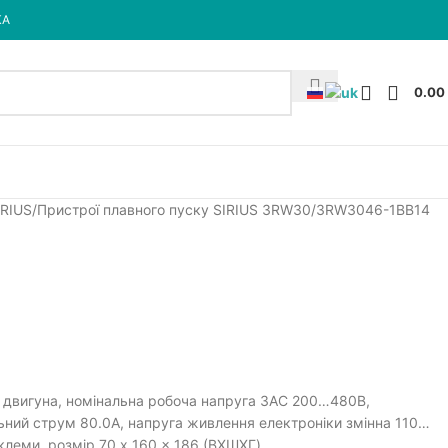
КА
0.00
IRIUS
Пристрої плавного пуску SIRIUS 3RW30
3RW3046-1BB14
у двигуна, номінальна робоча напруга 3АС 200…480В,
льний струм 80.0A, напруга живлення електроніки змінна 110…
 клеми, розмір 70 x 160 x 186 (ВXШXГ)