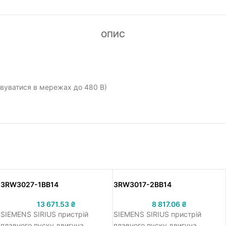
ОПИС
овуватися в мережах до 480 В)
3RW3027-1BB14
3RW3017-2BB14
13 671.53
₴
8 817.06
₴
SIEMENS SIRIUS пристрій
SIEMENS SIRIUS пристрій
плавного пуску двигуна,
плавного пуску двигуна,