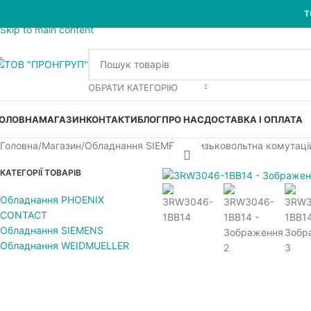
Skip to navigation
Т
Skip to main content
ОБРАТИ КАТЕГОРІЮ
ОЛОВНА
МАГАЗИН
КОНТАКТИ
БЛОГ
ПРО НАС
ДОСТАВКА І ОПЛАТА
Головна
Магазин
Обладнання SIEMENS
Низьковольтна комутаці
Увеличить
КАТЕГОРІЇ ТОВАРІВ
Обладнання PHOENIX
CONTACT
Обладнання SIEMENS
Обладнання WEIDMUELLER