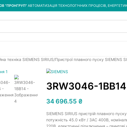
ОВ "ПРОНГРУП"
АВТОМАТИЗАЦІЯ ТЕХНОЛОГІЧНИХ ПРОЦЕСІВ, ЕНЕРГЕТИ
йна техніка SIEMENS SIRIUS
Пристрої плавного пуску SIEMENS S
3RW3046-1BB14
34 696.55
₴
SIEMENS SIRIUS пристрій плавного пуск
потужність 45.0 кВт / 3АС 400B, номіна
220В, електричні підключення – гвинтові