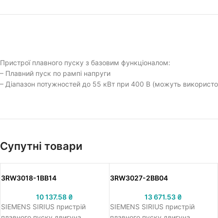
Пристрої плавного пуску з базовим функціоналом:
– Плавний пуск по рампі напруги
– Діапазон потужностей до 55 кВт при 400 В (можуть використ
Супутні товари
3RW3018-1BB14
3RW3027-2BB04
10 137.58
₴
13 671.53
₴
SIEMENS SIRIUS пристрій
SIEMENS SIRIUS пристрій
плавного пуску двигуна,
плавного пуску двигуна,