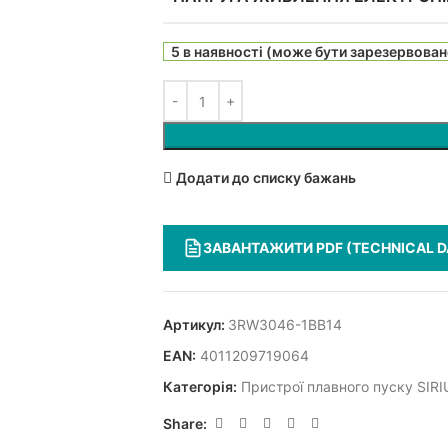
5 в наявності (може бути зарезервован
Додати до списку бажань
ЗАВАНТАЖИТИ PDF (TECHNICAL D
Артикул:
3RW3046-1BB14
EAN:
4011209719064
Категорія:
Пристрої плавного пуску SIR
Share: