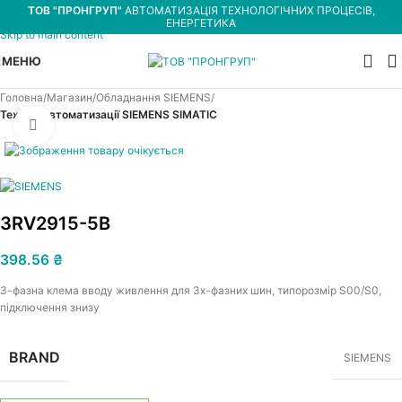
ТОВ "ПРОНГРУП"
АВТОМАТИЗАЦІЯ ТЕХНОЛОГІЧНИХ ПРОЦЕСІВ,
Skip to navigation
ЕНЕРГЕТИКА
Skip to main content
МЕНЮ
Головна
Магазин
Обладнання SIEMENS
Техніка автоматизації SIEMENS SIMATIC
Увеличить
3RV2915-5B
398.56
₴
3-фазна клема вводу живлення для 3х-фазних шин, типорозмір S00/S0,
підключення знизу
BRAND
SIEMENS