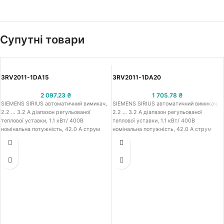
Супутні товари
3RV2011-1DA15
3RV2011-1DA20
2 097.23
₴
1 705.78
₴
SIEMENS SIRIUS автоматичний вимикач,
SIEMENS SIRIUS автоматичний вимикач,
2.2 … 3.2 A діапазон регульованої
2.2 … 3.2 A діапазон регульованої
теплової уставки, 1.1 кВт/ 400В
теплової уставки, 1.1 кВт/ 400В
номінальна потужність, 42.0 A струм
номінальна потужність, 42.0 A струм
миттєвого спрацювання, 3.2 A
миттєвого спрацювання, 3.2 A
номінальний струм, 100 кА / 400 В
номінальний струм, 100 кА / 400 В
гарантований струм розчеплення при
гарантований струм розчеплення при
к.з., типорозмір S00, пускова
к.з., типорозмір S00, пускова
перевантажувальна характеристика
перевантажувальна характеристика
CLASS 10, функц. призначення -
CLASS 10, функц. призначення -
АЗД(автомат захисту двигуна) з ф-цією:
АЗД(автомат захисту двигуна) з ф-цією:
тепловий захист двигуна, тип
тепловий захист двигуна, тип
підключення: гвинтові клеми, наявність
підключення: підпружинені клеми,
додаткових блок контактів: 1НО+1НС,
наявність додаткових блок контактів:
фронтальні
відсутні