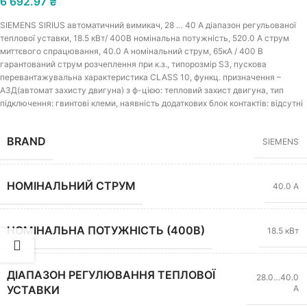
6 692.97
₴
SIEMENS SIRIUS автоматичний вимикач, 28 … 40 A діапазон регульованої
теплової уставки, 18.5 кВт/ 400В номінальна потужність, 520.0 A струм
миттєвого спрацювання, 40.0 A номінальний струм, 65кА / 400 В
гарантований струм розчеплення при к.з., типорозмір S3, пускова
перевантажувальна характеристика CLASS 10, функц. призначення –
АЗД(автомат захисту двигуна) з ф-цією: тепловий захист двигуна, тип
підключення: гвинтові клеми, наявність додаткових блок контактів: відсутні
BRAND
SIEMENS
НОМІНАЛЬНИЙ СТРУМ
40.0 А
НОМІНАЛЬНА ПОТУЖНІСТЬ (400В)
18.5 кВт
ДІАПАЗОН РЕГУЛЮВАННЯ ТЕПЛОВОЇ
28.0…40.0
А
УСТАВКИ