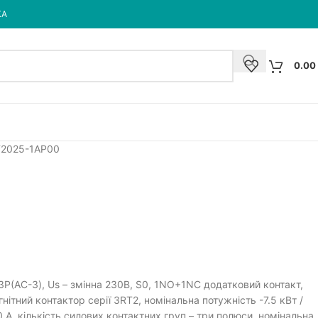
КА
0.00
2025-1AP00
 / 3Р(AC-3), Us – змінна 230В, S0, 1NO+1NC додатковий контакт,
гнітний контактор серії 3RT2, номінальна потужність -7.5 кВт /
 A, кількість силових контактних груп – три полюси, номінальна