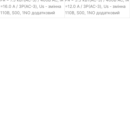
=16.0 A / 3Р(AC-3), Us - змінна
=12.0 A / 3Р(AC-3), Us - змінна
110В, S00, 1NO додатковий
110В, S00, 1NO додатковий
контакт, пружинні клеми,
контакт, пружинні клеми,
Siemens Sirius
Siemens Sirius
електромагнітний контактор
електромагнітний контактор
серії 3RT2, номінальна
серії 3RT2, номінальна
потужність -7.5 кВт / 400В AC,
потужність -5.5 кВт / 400В AC,
номінальний струм (AC-3) -
номінальний струм (AC-3) -
16.0 A, кількість силових
12.0 A, кількість силових
контактних груп - три полюси,
контактних груп - три полюси,
номінальна наруга керування
номінальна наруга керування
контактора: змінна 110В,
контактора: змінна 110В,
типорозмір пускача - S00, 1NO
типорозмір пускача - S00, 1NO
додатковий контакт,
додатковий контакт,
підключення: пружинні клеми
підключення: пружинні клеми