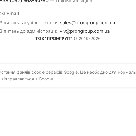
+38 (097) 563-90-60
— технічний відділ
✉️ Email
З питань закупівлі техніки:
sales@prongroup.com.ua
З питань до адміністрації:
lviv@prongroup.com.ua
ТОВ "ПРОНГРУП"
© 2019-2026
тання файлів cookie сервісів Google. Це необхідно для нормаль
 відправляється в Google.