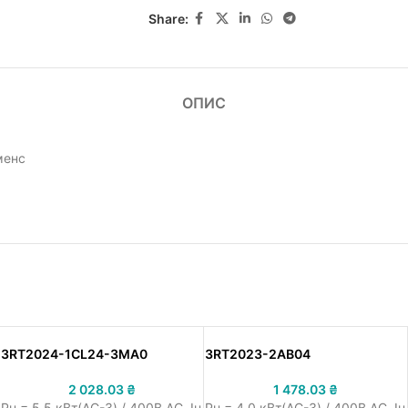
Share:
ОПИС
менс
3RT2024-1CL24-3MA0
3RT2023-2AB04
2 028.03
₴
1 478.03
₴
Pн = 5.5 кВт(AC-3) / 400В AC, Iн
Pн = 4.0 кВт(AC-3) / 400В AC, Iн