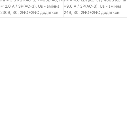
=12.0 A / 3Р(AC-3), Us - змінна
=9.0 A / 3Р(AC-3), Us - змінна
230В, S0, 2NO+2NC додаткові
24В, S0, 2NO+2NC додаткові
контакти на стаціонарному
контакти на додатковому
модулі, гвинтові клеми, Siemens
модулі, пружинні клеми,
Sirius електромагнітний
Siemens Sirius
контактор серії 3RT2,
електромагнітний контактор
номінальна потужність -5.5 кВт
серії 3RT2, номінальна
/ 400В AC, номінальний струм
потужність -4.0 кВт / 400В AC,
(AC-3) - 12.0 A, кількість
номінальний струм (AC-3) - 9.0
силових контактних груп - три
A, кількість силових контактних
полюси, номінальна наруга
груп - три полюси, номінальна
керування контактора: змінна
наруга керування контактора:
230В, типорозмір пускача - S0,
змінна 24В, типорозмір
2NO+2NC додаткові контакти
пускача - S0, 2NO+2NC
на стаціонарному модулі,
додаткові контакти на
підключення: гвинтові клеми, з
додатковому модулі,
наявним варистором - переднє
підключення: пружинні клеми
встановлення