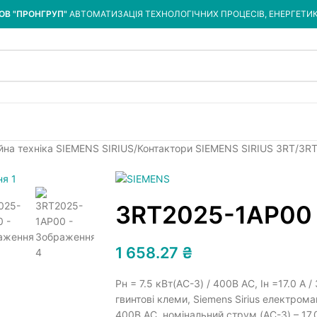
ОВ "ПРОНГРУП"
АВТОМАТИЗАЦІЯ ТЕХНОЛОГІЧНИХ ПРОЦЕСІВ, ЕНЕРГЕТИ
йна техніка SIEMENS SIRIUS
Контактори SIEMENS SIRIUS 3RT
3RT
3RT2025-1AP00
1 658.27
₴
Pн = 7.5 кВт(AC-3) / 400В AC, Iн =17.0 A
гвинтові клеми, Siemens Sirius електрома
400В AC, номінальний струм (AC-3) – 17.0