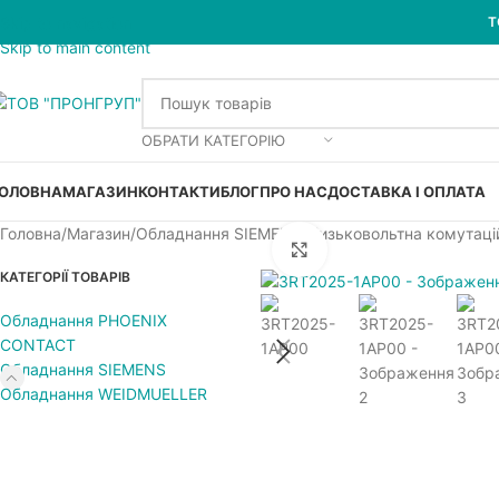
Skip to navigation
Т
Skip to main content
ОБРАТИ КАТЕГОРІЮ
ОЛОВНА
МАГАЗИН
КОНТАКТИ
БЛОГ
ПРО НАС
ДОСТАВКА І ОПЛАТА
Головна
Магазин
Обладнання SIEMENS
Низьковольтна комутаці
Увеличить
КАТЕГОРІЇ ТОВАРІВ
Обладнання PHOENIX
CONTACT
Обладнання SIEMENS
Обладнання WEIDMUELLER