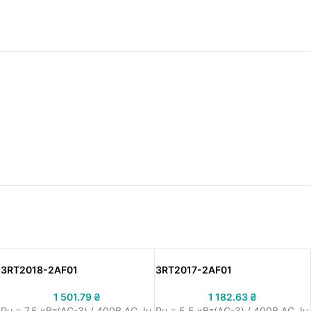
3RT2018-2AF01
3RT2017-2AF01
1 501.79
₴
1 182.63
₴
Pн = 7.5 кВт(AC-3) / 400В AC, Iн
Pн = 5.5 кВт(AC-3) / 400В AC, Iн