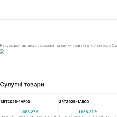
Ресурс контактних поверхонь головних контактів контактора Сі
Супутні товари
3RT2025-1AF00
3RT2025-1AB00
1 658.27
₴
1 658.27
₴
Pн = 7.5 кВт(AC-3) / 400В AC, Iн
Pн = 7.5 кВт(AC-3) / 400В AC, Iн