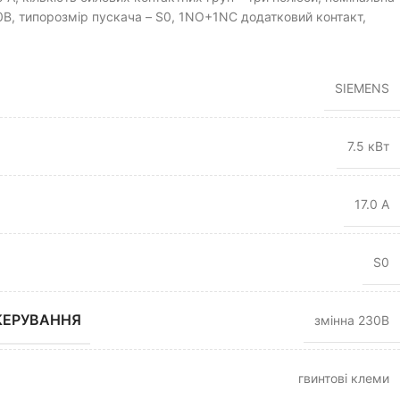
0В, типорозмір пускача – S0, 1NO+1NC додатковий контакт,
SIEMENS
7.5 кВт
17.0 А
S0
КЕРУВАННЯ
змінна 230В
гвинтові клеми