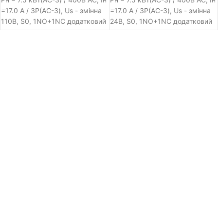
=17.0 A / 3Р(AC-3), Us - змінна
=17.0 A / 3Р(AC-3), Us - змінна
110В, S0, 1NO+1NC додатковий
24В, S0, 1NO+1NC додатковий
контакт, гвинтові клеми,
контакт, гвинтові клеми,
Siemens Sirius
Siemens Sirius
електромагнітний контактор
електромагнітний контактор
серії 3RT2, номінальна
серії 3RT2, номінальна
потужність -7.5 кВт / 400В AC,
потужність -7.5 кВт / 400В AC,
номінальний струм (AC-3) -
номінальний струм (AC-3) -
17.0 A, кількість силових
17.0 A, кількість силових
контактних груп - три полюси,
контактних груп - три полюси,
номінальна наруга керування
номінальна наруга керування
контактора: змінна 110В,
контактора: змінна 24В,
типорозмір пускача - S0,
типорозмір пускача - S0,
1NO+1NC додатковий контакт,
1NO+1NC додатковий контакт,
підключення: гвинтові клеми
підключення: гвинтові клеми