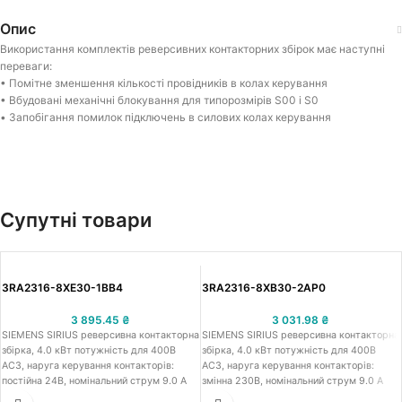
Опис
Використання комплектів реверсивних контакторних збірок має наступні
переваги:
• Помітне зменшення кількості провідників в колах керування
• Вбудовані механічні блокування для типорозмірів S00 і S0
• Запобігання помилок підключень в силових колах керування
Супутні товари
3RA2316-8XE30-1BB4
3RA2316-8XB30-2AP0
3 895.45
₴
3 031.98
₴
SIEMENS SIRIUS реверсивна контакторна
SIEMENS SIRIUS реверсивна контакторна
збірка, 4.0 кВт потужність для 400В
збірка, 4.0 кВт потужність для 400В
АС3, наруга керування контакторів:
АС3, наруга керування контакторів:
постійна 24В, номінальний струм 9.0 A
змінна 230В, номінальний струм 9.0 A
(AC3), підключення: гвинтові клеми,
(AC3), підключення: пружинні клеми,