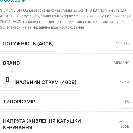
6 003.53
₴
SIEMENS SIRIUS реверсивна контакторна збірка, 11.0 кВт потужність для
400В АС3, наруга керування контакторів: змінна 230В, номінальний струм
25.0 A (AC3), підключення: гвинтові клеми, типорозмір контакторів у збірці –
S0, електричне та механічне взаємоблокування
ПОТУЖНІСТЬ (400В)
11.0 кВт
BRAND
SIEMENS
НОМІНАЛЬНИЙ СТРУМ (400В)
25.0 А
ТИПОРОЗМІР
S0
НАПРУГА ЖИВЛЕННЯ КАТУШКИ
змінна
230В
КЕРУВАННЯ