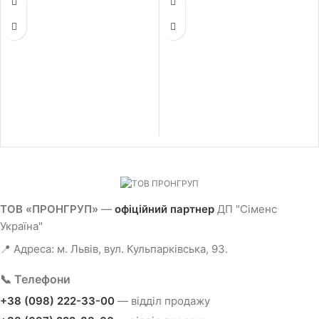
типорозмір контакторів у збірці - S00,
типорозмір контакторів у збірці - S00,
електричне та механічне
електричне та механічне
взаємоблокування, з виводами контактів
взаємоблокування
ТОВ «ПРОНГРУП»
—
офіційний партнер
ДП "Сіменс
Україна"
📍 Адреса: м. Львів, вул. Кульпарківська, 93.
📞 Телефони
+38 (098) 222-33-00
— відділ продажу